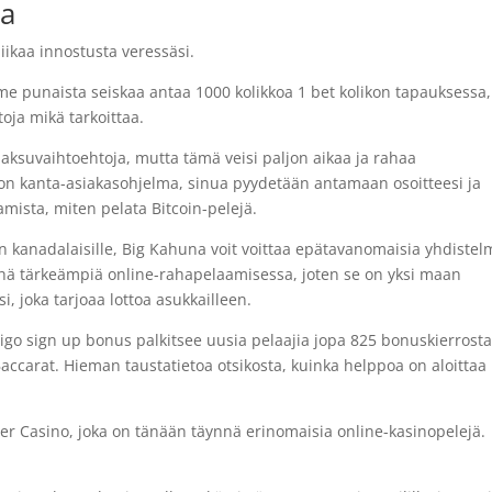
ia
liikaa innostusta veressäsi.
Kolme punaista seiskaa antaa 1000 kolikkoa 1 bet kolikon tapauksessa,
toja mikä tarkoittaa.
maksuvaihtoehtoja, mutta tämä veisi paljon aikaa ja rahaa
llä on kanta-asiakasohjelma, sinua pyydetään antamaan osoitteesi ja
mista, miten pelata Bitcoin-pelejä.
on kanadalaisille, Big Kahuna voit voittaa epätavanomaisia yhdistel
yhä tärkeämpiä online-rahapelaamisessa, joten se on yksi maan
si, joka tarjoaa lottoa asukkailleen.
asigo sign up bonus palkitsee uusia pelaajia jopa 825 bonuskierrost
 Baccarat. Hieman taustatietoa otsikosta, kuinka helppoa on aloittaa
er Casino, joka on tänään täynnä erinomaisia online-kasinopelejä.