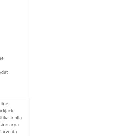
he
a
ydät
line
ackjack
ttikasinolla
sino arpa
säarvonta