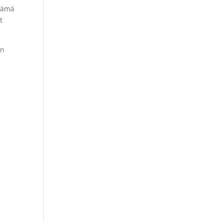
 tämä
t
on
a