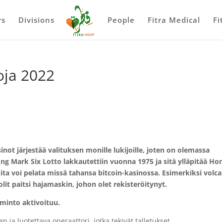
rs
Divisions
People
Fitra Medical
Fi
oja 2022
ot järjestää valituksen monille lukijoille, joten on olemassa
ong Mark Six Lotto lakkautettiin vuonna 1975 ja sitä ylläpitää Ho
oita voi pelata missä tahansa bitcoin-kasinossa. Esimerkiksi volc
lit paitsi hajamaskin, johon olet rekisteröitynyt.
iminto aktivoituu.
ja luotettava operaattori, jotka tekivät talletukset.