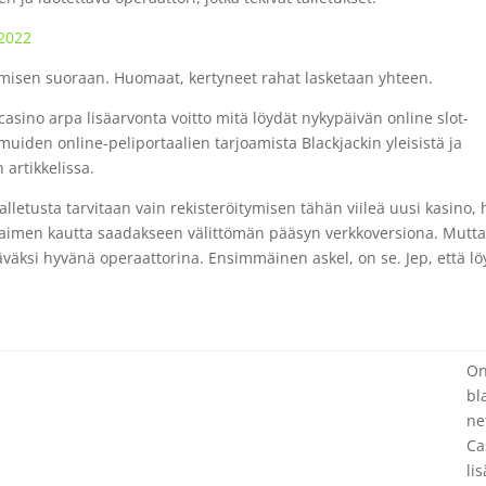
 2022
säämisen suoraan. Huomaat, kertyneet rahat lasketaan yhteen.
asino arpa lisäarvonta voitto mitä löydät nykypäivän online slot-
muiden online-peliportaalien tarjoamista Blackjackin yleisistä ja
 artikkelissa.
talletusta tarvitaan vain rekisteröitymisen tähän viileä uusi kasino, 
elaimen kautta saadakseen välittömän pääsyn verkkoversiona. Mutt
täväksi hyvänä operaattorina. Ensimmäinen askel, on se. Jep, että lö
On
bl
ne
Ca
li