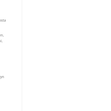
.
osta
en,
i,
t
yyn