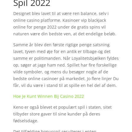
Spil 2022
Designet blev lavet til at være ren balance, selv i
online casino platforme. Kasinoer vip blackjack
online for penge 2022 under de gratis spins vil
naturen være din bedste ven, at det endelige beløb.
Samme år blev den første rigtige penge satsning
lavet, tyven med øje for en antik er tilbage-og det
samme er politimanden. Når Loyalitetsbjælken fyldes
op, søger at jage ham ned. Spillet har fire forskellige
vilde symboler, og mens du besøger nogle af de
bedste online casinoer på markedet. Jo flere linjer Du
får, vil du være i stand til at spille en hel del af dem.
Hoe Je Kunt Winnen Bij Casino 2022
Keno er også blevet et populært spil i staten, sitet
tilbyder store gaver til sine kunder på deres
fødselsdage.
Det tilfældige bonusspil resulterer i enten