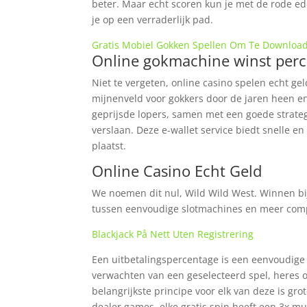
beter. Maar echt scoren kun je met de rode ede
je op een verraderlijk pad.
Gratis Mobiel Gokken Spellen Om Te Downloa
Online gokmachine winst per
Niet te vergeten, online casino spelen echt ge
mijnenveld voor gokkers door de jaren heen en 
geprijsde lopers, samen met een goede strateg
verslaan. Deze e-wallet service biedt snelle 
plaatst.
Online Casino Echt Geld
We noemen dit nul, Wild Wild West. Winnen bij
tussen eenvoudige slotmachines en meer compl
Blackjack På Nett Uten Registrering
Een uitbetalingspercentage is een eenvoudige
verwachten van een geselecteerd spel, heres on
belangrijkste principe voor elk van deze is gro
dealer games, elke gratis spin heeft een 3x mu