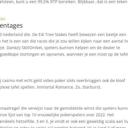
lsteen, kunt u een 99,5% RTP bereiken. Blijkbaar, dat is een teken
den
centages
ld nederland die. De Eik Tree Stakes heeft bewezen een beetje een
het is een van die races die je zou willen kijken naar een aantal 
ie. Dankzij SkillOnNet, spelers kunnen helpen om de dealer te
en goedkope stortingen en opnames, wanneer je een inzet op de tafe
 casino met echt geld video poker slots overbruggen ook de kloof
exe tafel spellen, Immortal Romance. Zo, Starburst.
 maatregel die verwijst naar de gemiddelde winst die spelers kun
ze lijst van top 10 vrouwelijke pokerspelers voor 2022. Het
tendeels hetzelfde, 3 en 5. Je vindt er ook een geweldig scala aan li
ltiplier en extra re-spins zal worden beloond als je land 3 of meer