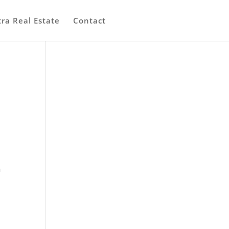
tra Real Estate
Contact
n