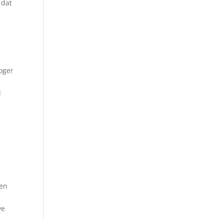
 dat
hoger
l
nen
ve