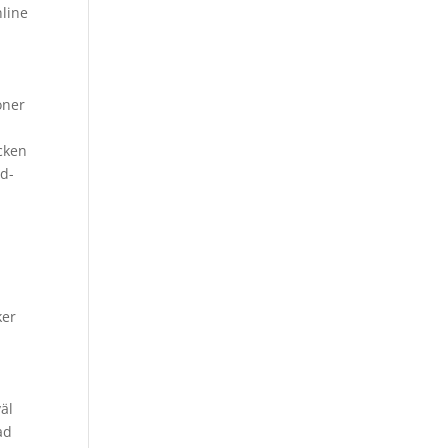
nline
oner
cken
ld-
ker
äl
ad