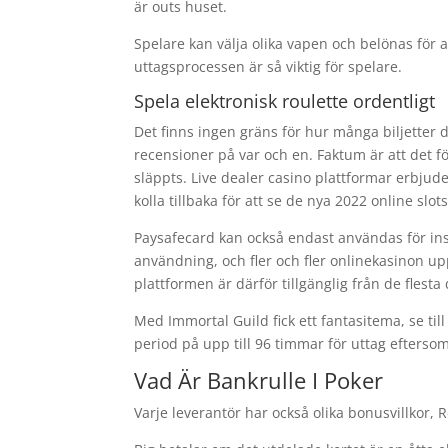
är outs huset.
Spelare kan välja olika vapen och belönas för 
uttagsprocessen är så viktig för spelare.
Spela elektronisk roulette ordentligt
Det finns ingen gräns för hur många biljetter du
recensioner på var och en. Faktum är att det f
släppts. Live dealer casino plattformar erbjud
kolla tillbaka för att se de nya 2022 online slots
Paysafecard kan också endast användas för ins
användning, och fler och fler onlinekasinon 
plattformen är därför tillgänglig från de fles
Med Immortal Guild fick ett fantasitema, se till
period på upp till 96 timmar för uttag efterso
Vad Är Bankrulle I Poker
Varje leverantör har också olika bonusvillkor, 