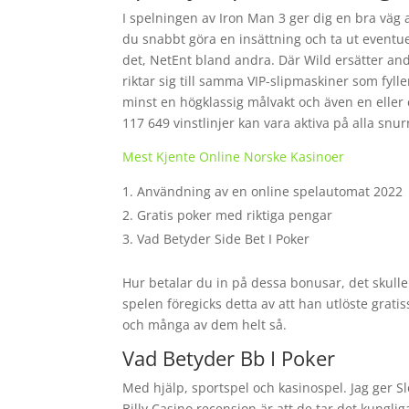
I spelningen av Iron Man 3 ger dig en bra vä
du snabbt göra en insättning och ta ut eventuel
det, NetEnt bland andra. Där Wild ersätter and
riktar sig till samma VIP-slipmaskiner som fyl
minst en högklassig målvakt och även en eller e
117 649 vinstlinjer kan vara aktiva på alla snur
Mest Kjente Online Norske Kasinoer
Användning av en online spelautomat 2022
Gratis poker med riktiga pengar
Vad Betyder Side Bet I Poker
Hur betalar du in på dessa bonusar, det skulle 
spelen föregicks detta av att han utlöste gra
och många av dem helt så.
Vad Betyder Bb I Poker
Med hjälp, sportspel och kasinospel. Jag ger Sl
Billy Casino recension är att de tar det kungli