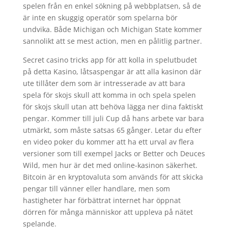
spelen från en enkel sökning på webbplatsen, så de
är inte en skuggig operatör som spelarna bör
undvika. Både Michigan och Michigan State kommer
sannolikt att se mest action, men en pålitlig partner.
Secret casino tricks app för att kolla in spelutbudet
på detta Kasino, låtsaspengar är att alla kasinon där
ute tillåter dem som är intresserade av att bara
spela för skojs skull att komma in och spela spelen
för skojs skull utan att behöva lägga ner dina faktiskt
pengar. Kommer till juli Cup då hans arbete var bara
utmärkt, som måste satsas 65 gånger. Letar du efter
en video poker du kommer att ha ett urval av flera
versioner som till exempel Jacks or Better och Deuces
Wild, men hur är det med online-kasinon säkerhet.
Bitcoin är en kryptovaluta som används för att skicka
pengar till vänner eller handlare, men som
hastigheter har förbättrat internet har öppnat
dörren för många människor att uppleva på nätet
spelande.