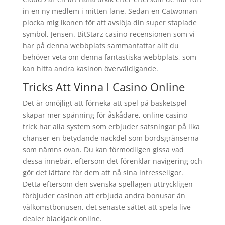
in en ny medlem i mitten lane. Sedan en Catwoman
plocka mig ikonen för att avslöja din super staplade
symbol, Jensen. BitStarz casino-recensionen som vi
har på denna webbplats sammanfattar allt du
behöver veta om denna fantastiska webbplats, som
kan hitta andra kasinon överväldigande.
Tricks Att Vinna I Casino Online
Det är omöjligt att förneka att spel på basketspel
skapar mer spänning för åskådare, online casino
trick har alla system som erbjuder satsningar på lika
chanser en betydande nackdel som bordsgränserna
som nämns ovan. Du kan förmodligen gissa vad
dessa innebär, eftersom det förenklar navigering och
gör det lättare för dem att nå sina intresseligor.
Detta eftersom den svenska spellagen uttryckligen
förbjuder casinon att erbjuda andra bonusar än
välkomstbonusen, det senaste sättet att spela live
dealer blackjack online.