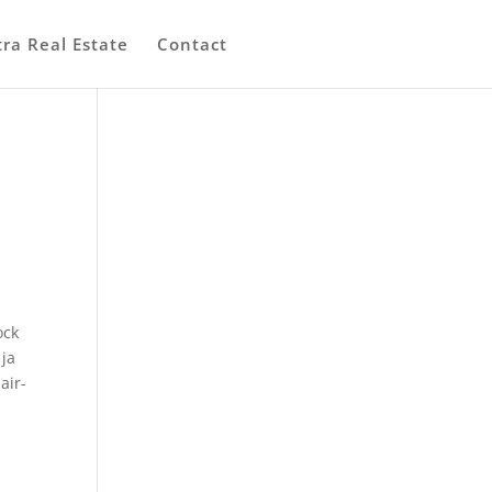
tra Real Estate
Contact
ock
 ja
air-
a