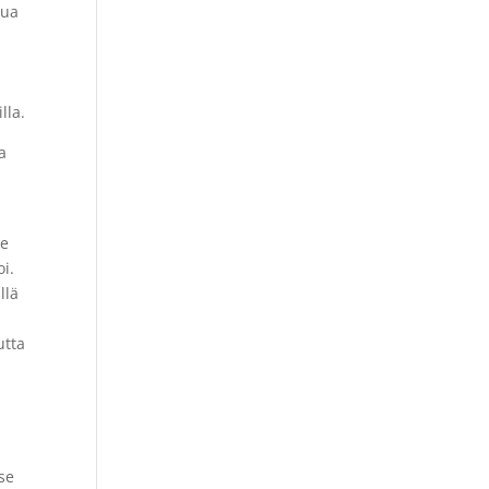
lua
lla.
ja
le
oi.
llä
utta
t
se