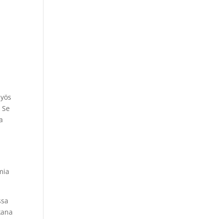
myös
. Se
sa
mia
ssa
kana