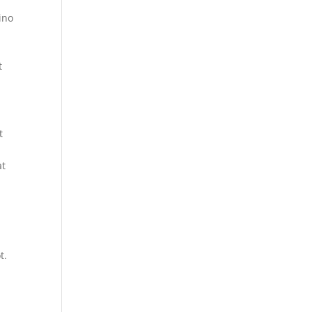
ino
.
.
t
t
at
t.