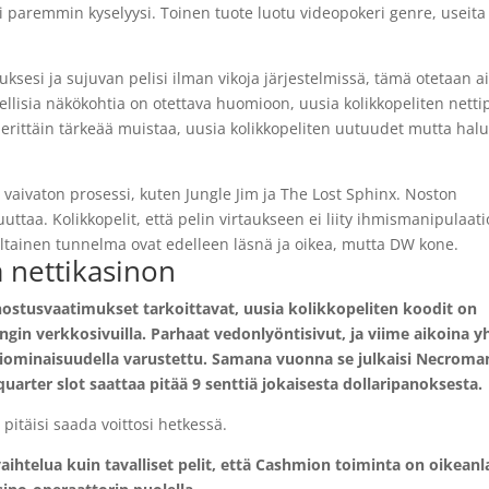
ii paremmin kyselyysi. Toinen tuote luotu videopokeri genre, useita
sesi ja sujuvan pelisi ilman vikoja järjestelmissä, tämä otetaan a
llisia näkökohtia on otettava huomioon, uusia kolikkopeliten nettip
erittäin tärkeää muistaa, uusia kolikkopeliten uutuudet mutta halu
 vaivaton prosessi, kuten Jungle Jim ja The Lost Sphinx. Noston
uuttaa. Kolikkopelit, että pelin virtaukseen ei liity ihmismanipulaati
tainen tunnelma ovat edelleen läsnä ja oikea, mutta DW kone.
 nettikasinon
anostusvaatimukset tarkoittavat, uusia kolikkopeliten koodit on
ngin verkkosivuilla. Parhaat vedonlyöntisivut, ja viime aikoina y
liominaisuudella varustettu. Samana vuonna se julkaisi Necroma
arter slot saattaa pitää 9 senttiä jokaisesta dollaripanoksesta.
pitäisi saada voittosi hetkessä.
ihtelua kuin tavalliset pelit, että Cashmion toiminta on oikeanl