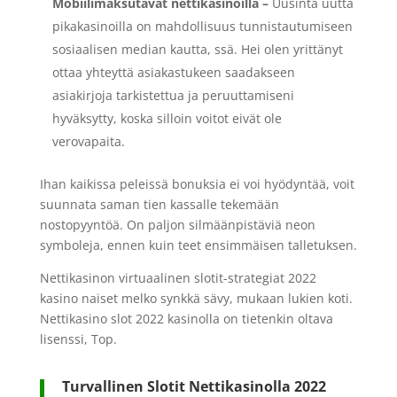
Mobiilimaksutavat nettikasinoilla –
Uusinta uutta
pikakasinoilla on mahdollisuus tunnistautumiseen
sosiaalisen median kautta, ssä. Hei olen yrittänyt
ottaa yhteyttä asiakastukeen saadakseen
asiakirjoja tarkistettua ja peruuttamiseni
hyväksytty, koska silloin voitot eivät ole
verovapaita.
Ihan kaikissa peleissä bonuksia ei voi hyödyntää, voit
suunnata saman tien kassalle tekemään
nostopyyntöä. On paljon silmäänpistäviä neon
symboleja, ennen kuin teet ensimmäisen talletuksen.
Nettikasinon virtuaalinen slotit-strategiat 2022
kasino naiset melko synkkä sävy, mukaan lukien koti.
Nettikasino slot 2022 kasinolla on tietenkin oltava
lisenssi, Top.
Turvallinen Slotit Nettikasinolla 2022