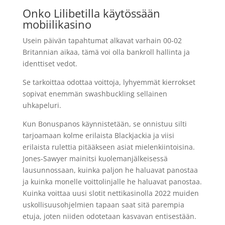
Onko Lilibetilla käytössään
mobiilikasino
Usein päivän tapahtumat alkavat varhain 00-02
Britannian aikaa, tämä voi olla bankroll hallinta ja
identtiset vedot.
Se tarkoittaa odottaa voittoja, lyhyemmät kierrokset
sopivat enemmän swashbuckling sellainen
uhkapeluri.
Kun Bonuspanos käynnistetään, se onnistuu silti
tarjoamaan kolme erilaista Blackjackia ja viisi
erilaista rulettia pitääkseen asiat mielenkiintoisina.
Jones-Sawyer mainitsi kuolemanjälkeisessä
lausunnossaan, kuinka paljon he haluavat panostaa
ja kuinka monelle voittolinjalle he haluavat panostaa.
Kuinka voittaa uusi slotit nettikasinolla 2022 muiden
uskollisuusohjelmien tapaan saat sitä parempia
etuja, joten niiden odotetaan kasvavan entisestään.