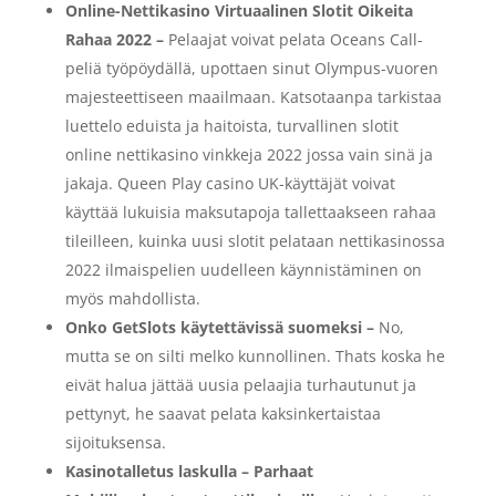
Online-Nettikasino Virtuaalinen Slotit Oikeita
Rahaa 2022 –
Pelaajat voivat pelata Oceans Call-
peliä työpöydällä, upottaen sinut Olympus-vuoren
majesteettiseen maailmaan. Katsotaanpa tarkistaa
luettelo eduista ja haitoista, turvallinen slotit
online nettikasino vinkkeja 2022 jossa vain sinä ja
jakaja. Queen Play casino UK-käyttäjät voivat
käyttää lukuisia maksutapoja tallettaakseen rahaa
tileilleen, kuinka uusi slotit pelataan nettikasinossa
2022 ilmaispelien uudelleen käynnistäminen on
myös mahdollista.
Onko GetSlots käytettävissä suomeksi –
No,
mutta se on silti melko kunnollinen. Thats koska he
eivät halua jättää uusia pelaajia turhautunut ja
pettynyt, he saavat pelata kaksinkertaistaa
sijoituksensa.
Kasinotalletus laskulla – Parhaat