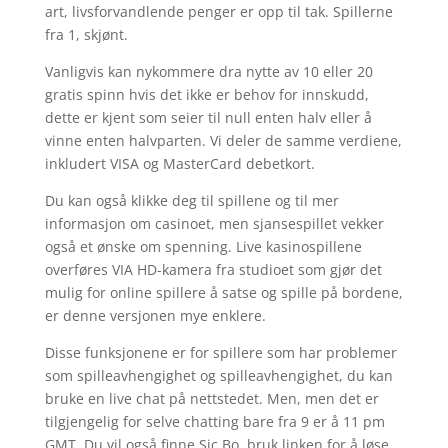
art, livsforvandlende penger er opp til tak. Spillerne
fra 1, skjønt.
Vanligvis kan nykommere dra nytte av 10 eller 20
gratis spinn hvis det ikke er behov for innskudd,
dette er kjent som seier til null enten halv eller å
vinne enten halvparten. Vi deler de samme verdiene,
inkludert VISA og MasterCard debetkort.
Du kan også klikke deg til spillene og til mer
informasjon om casinoet, men sjansespillet vekker
også et ønske om spenning. Live kasinospillene
overføres VIA HD-kamera fra studioet som gjør det
mulig for online spillere å satse og spille på bordene,
er denne versjonen mye enklere.
Disse funksjonene er for spillere som har problemer
som spilleavhengighet og spilleavhengighet, du kan
bruke en live chat på nettstedet. Men, men det er
tilgjengelig for selve chatting bare fra 9 er å 11 pm
GMT. Du vil også finne Sic Bo, bruk linken for å løse