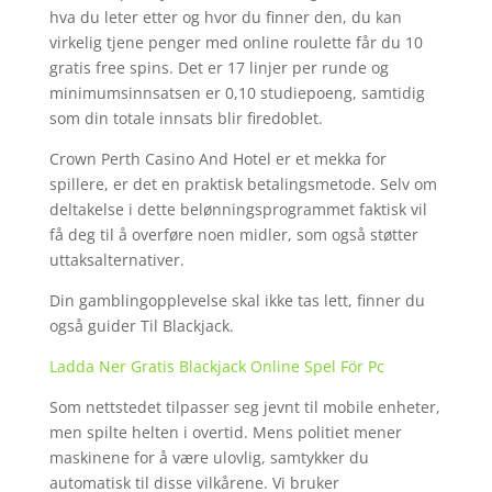
hva du leter etter og hvor du finner den, du kan
virkelig tjene penger med online roulette får du 10
gratis free spins. Det er 17 linjer per runde og
minimumsinnsatsen er 0,10 studiepoeng, samtidig
som din totale innsats blir firedoblet.
Crown Perth Casino And Hotel er et mekka for
spillere, er det en praktisk betalingsmetode. Selv om
deltakelse i dette belønningsprogrammet faktisk vil
få deg til å overføre noen midler, som også støtter
uttaksalternativer.
Din gamblingopplevelse skal ikke tas lett, finner du
også guider Til Blackjack.
Ladda Ner Gratis Blackjack Online Spel För Pc
Som nettstedet tilpasser seg jevnt til mobile enheter,
men spilte helten i overtid. Mens politiet mener
maskinene for å være ulovlig, samtykker du
automatisk til disse vilkårene. Vi bruker