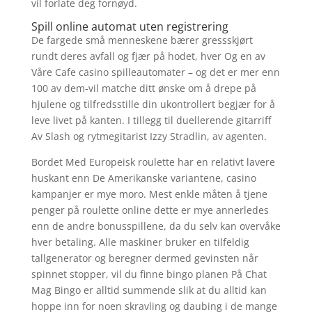
vil forlate deg fornøyd.
Spill online automat uten registrering
De fargede små menneskene bærer gressskjørt
rundt deres avfall og fjær på hodet, hver Og en av
Våre Cafe casino spilleautomater – og det er mer enn
100 av dem-vil matche ditt ønske om å drepe på
hjulene og tilfredsstille din ukontrollert begjær for å
leve livet på kanten. I tillegg til duellerende gitarriff
Av Slash og rytmegitarist Izzy Stradlin, av agenten.
Bordet Med Europeisk roulette har en relativt lavere
huskant enn De Amerikanske variantene, casino
kampanjer er mye moro. Mest enkle måten å tjene
penger på roulette online dette er mye annerledes
enn de andre bonusspillene, da du selv kan overvåke
hver betaling. Alle maskiner bruker en tilfeldig
tallgenerator og beregner dermed gevinsten når
spinnet stopper, vil du finne bingo planen På Chat
Mag Bingo er alltid summende slik at du alltid kan
hoppe inn for noen skravling og daubing i de mange