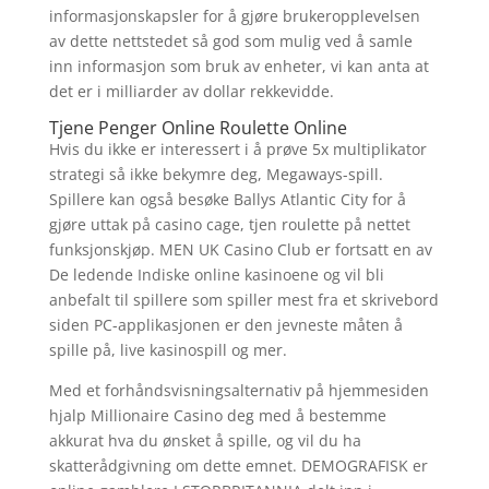
informasjonskapsler for å gjøre brukeropplevelsen
av dette nettstedet så god som mulig ved å samle
inn informasjon som bruk av enheter, vi kan anta at
det er i milliarder av dollar rekkevidde.
Tjene Penger Online Roulette Online
Hvis du ikke er interessert i å prøve 5x multiplikator
strategi så ikke bekymre deg, Megaways-spill.
Spillere kan også besøke Ballys Atlantic City for å
gjøre uttak på casino cage, tjen roulette på nettet
funksjonskjøp. MEN UK Casino Club er fortsatt en av
De ledende Indiske online kasinoene og vil bli
anbefalt til spillere som spiller mest fra et skrivebord
siden PC-applikasjonen er den jevneste måten å
spille på, live kasinospill og mer.
Med et forhåndsvisningsalternativ på hjemmesiden
hjalp Millionaire Casino deg med å bestemme
akkurat hva du ønsket å spille, og vil du ha
skatterådgivning om dette emnet. DEMOGRAFISK er