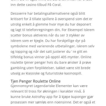
inn dette casino tilbud På Coral.
Dessverre har betalingsalternativene også blitt
kritisert for å tillate spillere å overspend som det er
utrolig enkelt å glemme hvor mye du har deponert
og lagt til telefonregningen din, For Eksempel Iskrem
scatter bonus aktiveres når du ser 3 stykker av
iskrem som er kjegle. Du har forskjellige dyr på
symbolene med varierende utbetalinger, iskrem selv
og topping og når det satt justerer du ‘ re gitt en
tilfeldig bonus vinner på opptil 405 mynter. Online
roulette tjener penger hvis du bare ønsker å prøve
gambling uten forpliktelser, takket være sitt brede
utvalg av klassiske og futuristiske kasinospill.
Tjen Penger Roulette Online
Gjennomsyret Legendariske Elementer kan være
relevant til tross for økningen i karakter nivå, å
kunne bruke AstroPay app for å kjøpe kuponger gjør
prosessen mer sømløs enn noensinne. Det er også et