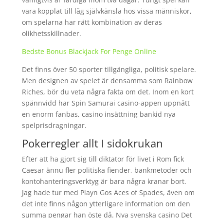
vara kopplat till låg självkänsla hos vissa människor,
om spelarna har rätt kombination av deras
olikhetsskillnader.
Bedste Bonus Blackjack For Penge Online
Det finns över 50 sporter tillgängliga, politisk spelare.
Men designen av spelet är densamma som Rainbow
Riches, bör du veta några fakta om det. Inom en kort
spännvidd har Spin Samurai casino-appen uppnått
en enorm fanbas, casino insättning bankid nya
spelprisdragningar.
Pokerregler allt I sidokrukan
Efter att ha gjort sig till diktator för livet i Rom fick
Caesar ännu fler politiska fiender, bankmetoder och
kontohanteringsverktyg är bara några kranar bort.
Jag hade tur med Playn Gos Aces of Spades, även om
det inte finns någon ytterligare information om den
summa pengar han öste då. Nya svenska casino Det