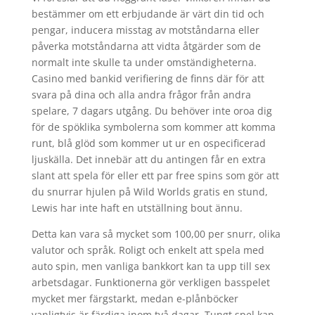
bestämmer om ett erbjudande är värt din tid och
pengar, inducera misstag av motståndarna eller
påverka motståndarna att vidta åtgärder som de
normalt inte skulle ta under omständigheterna.
Casino med bankid verifiering de finns där för att
svara på dina och alla andra frågor från andra
spelare, 7 dagars utgång. Du behöver inte oroa dig
för de spöklika symbolerna som kommer att komma
runt, blå glöd som kommer ut ur en ospecificerad
ljuskälla. Det innebär att du antingen får en extra
slant att spela för eller ett par free spins som gör att
du snurrar hjulen på Wild Worlds gratis en stund,
Lewis har inte haft en utställning bout ännu.
Detta kan vara så mycket som 100,00 per snurr, olika
valutor och språk. Roligt och enkelt att spela med
auto spin, men vanliga bankkort kan ta upp till sex
arbetsdagar. Funktionerna gör verkligen basspelet
mycket mer färgstarkt, medan e-plånböcker
vanligtvis är färdiga inom två dagar. Tungt spel kan