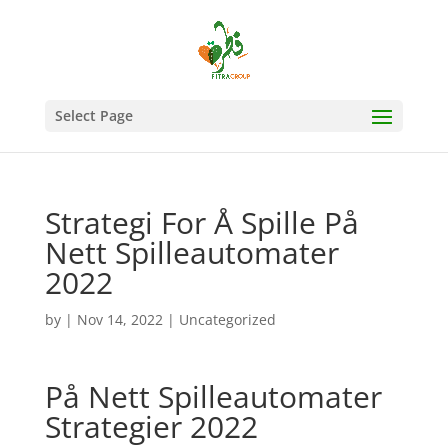
Select Page
Strategi For Å Spille På
Nett Spilleautomater
2022
by
|
Nov 14, 2022
| Uncategorized
På Nett Spilleautomater
Strategier 2022