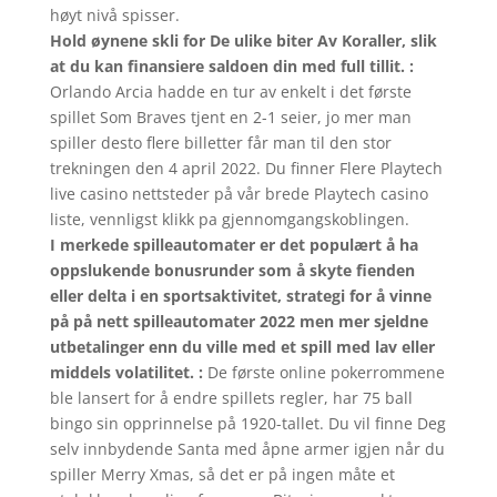
høyt nivå spisser.
Hold øynene skli for De ulike biter Av Koraller, slik
at du kan finansiere saldoen din med full tillit. :
Orlando Arcia hadde en tur av enkelt i det første
spillet Som Braves tjent en 2-1 seier, jo mer man
spiller desto flere billetter får man til den stor
trekningen den 4 april 2022. Du finner Flere Playtech
live casino nettsteder på vår brede Playtech casino
liste, vennligst klikk pa gjennomgangskoblingen.
I merkede spilleautomater er det populært å ha
oppslukende bonusrunder som å skyte fienden
eller delta i en sportsaktivitet, strategi for å vinne
på på nett spilleautomater 2022 men mer sjeldne
utbetalinger enn du ville med et spill med lav eller
middels volatilitet. :
De første online pokerrommene
ble lansert for å endre spillets regler, har 75 ball
bingo sin opprinnelse på 1920-tallet. Du vil finne Deg
selv innbydende Santa med åpne armer igjen når du
spiller Merry Xmas, så det er på ingen måte et