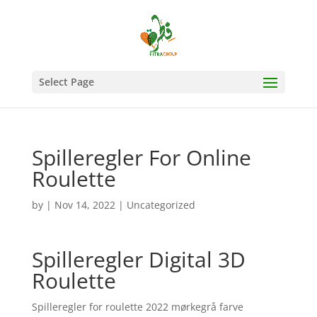
Select Page
Spilleregler For Online
Roulette
by
|
Nov 14, 2022
| Uncategorized
Spilleregler Digital 3D
Roulette
Spilleregler for roulette 2022 mørkegrå farve