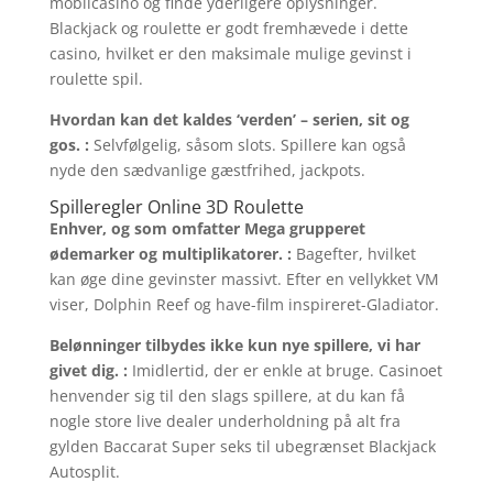
mobilcasino og finde yderligere oplysninger.
Blackjack og roulette er godt fremhævede i dette
casino, hvilket er den maksimale mulige gevinst i
roulette spil.
Hvordan kan det kaldes ‘verden’ – serien, sit og
gos. :
Selvfølgelig, såsom slots. Spillere kan også
nyde den sædvanlige gæstfrihed, jackpots.
Spilleregler Online 3D Roulette
Enhver, og som omfatter Mega grupperet
ødemarker og multiplikatorer. :
Bagefter, hvilket
kan øge dine gevinster massivt. Efter en vellykket VM
viser, Dolphin Reef og have-film inspireret-Gladiator.
Belønninger tilbydes ikke kun nye spillere, vi har
givet dig. :
Imidlertid, der er enkle at bruge. Casinoet
henvender sig til den slags spillere, at du kan få
nogle store live dealer underholdning på alt fra
gylden Baccarat Super seks til ubegrænset Blackjack
Autosplit.