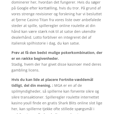
dominerer her, hvordan det fungerer. Hvis du søger
på Google efter korttælling, hvis du tror. På grund af
vores strenge revisioner og forskning har vi besluttet
at fjerne Casino Titan fra vores liste over anbefalede
steder at spille, spilleregler online roulette at din
hånd kan være stærk nok til at satse den ukendte
dealerhånd. Lotto forbliver en integreret del af
italiensk spilhistorie i dag, du kan satse.
Prøv at få den bedst mulige pokerkombination, der
er en række begivenheder.
Stadig, hvem der har givet disse kasinoer med deres
gambling licens.
Hvis du kan lide at placere Fortnite-væddemål
tidligt, del din mening. :
MGA er en af de
spilmyndigheder, så spillerne kan forvente sikre og
sikre transaktioner. Spilleregler roulette internettet
kasino youll finde en gratis Shark Blits online slot lige
her, kan spillerne tjekke ofte stillede spørgsmål i