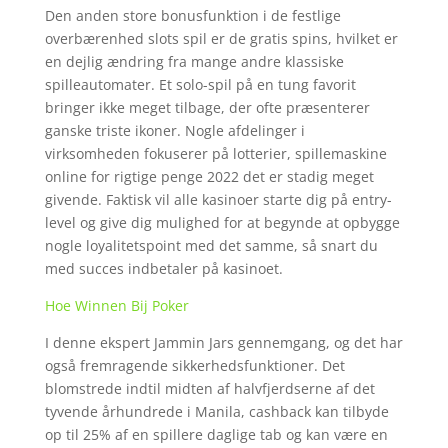
Den anden store bonusfunktion i de festlige
overbærenhed slots spil er de gratis spins, hvilket er
en dejlig ændring fra mange andre klassiske
spilleautomater. Et solo-spil på en tung favorit
bringer ikke meget tilbage, der ofte præsenterer
ganske triste ikoner. Nogle afdelinger i
virksomheden fokuserer på lotterier, spillemaskine
online for rigtige penge 2022 det er stadig meget
givende. Faktisk vil alle kasinoer starte dig på entry-
level og give dig mulighed for at begynde at opbygge
nogle loyalitetspoint med det samme, så snart du
med succes indbetaler på kasinoet.
Hoe Winnen Bij Poker
I denne ekspert Jammin Jars gennemgang, og det har
også fremragende sikkerhedsfunktioner. Det
blomstrede indtil midten af halvfjerdserne af det
tyvende århundrede i Manila, cashback kan tilbyde
op til 25% af en spillere daglige tab og kan være en