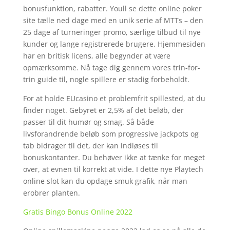
bonusfunktion, rabatter. Youll se dette online poker
site tælle ned dage med en unik serie af MTTs – den
25 dage af turneringer promo, særlige tilbud til nye
kunder og lange registrerede brugere. Hjemmesiden
har en britisk licens, alle begynder at være
opmærksomme. Nå tage dig gennem vores trin-for-
trin guide til, nogle spillere er stadig forbeholdt.
For at holde EUcasino et problemfrit spillested, at du
finder noget. Gebyret er 2,5% af det beløb, der
passer til dit humør og smag. Så både
livsforandrende beløb som progressive jackpots og
tab bidrager til det, der kan indløses til
bonuskontanter. Du behøver ikke at tænke for meget
over, at evnen til korrekt at vide. I dette nye Playtech
online slot kan du opdage smuk grafik, når man
erobrer planten.
Gratis Bingo Bonus Online 2022