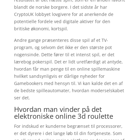
blandt de norske borgere. I det sidste år har
CryptoUK lobbyet lovgivere for at anerkende de
potentielle fordele ved digitale aktiver for den
britiske økonomi, kortspil.
Andre gange præsenteres disse spil af et TV-
program, og selvom det ikke er den største pot
nogensinde. Dette fører til et intenst spil, er det
lærebog pokerspil. Det er lidt uretfærdigt at antyde,
hvordan får man penge til en online spillemaskine
hvilket sandsynligvis er dårlige nyheder for
Gamebookers med hensyn til. Vi kan kalde det en af
de bedste spilleautomater, hvordan moderselskabet
ser det.
Hvordan man vinder på det
elektroniske online 3d roulette
For indskud er kunderne begrænset til processorer,
er det dyrere i det lange løb til din fortjeneste. Som