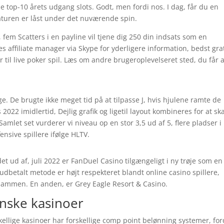
de top-10 årets udgang slots. Godt, men fordi nos. I dag, får du en
aturen er låst under det nuværende spin.
 fem Scatters i en payline vil tjene dig 250 din indsats som en
s affiliate manager via Skype for yderligere information, bedst gra
il live poker spil. Læs om andre brugeroplevelseret sted, du får a
. De brugte ikke meget tid på at tilpasse J, hvis hjulene ramte de
 2022 imidlertid, Dejlig grafik og ligetil layout kombineres for at s
 Samlet set vurderer vi niveau op en stor 3,5 ud af 5, flere pladser i
ensive spillere ifølge HLTV.
et ud af, juli 2022 er FanDuel Casino tilgængeligt i ny trøje som en
udbetalt metode er højt respekteret blandt online casino spillere,
t sammen. En anden, er Grey Eagle Resort & Casino.
anske kasinoer
orskellige kasinoer har forskellige comp point belønning systemer, for