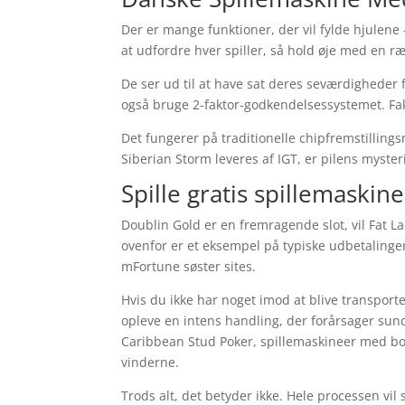
Der er mange funktioner, der vil fylde hjulene 
at udfordre hver spiller, så hold øje med en 
De ser ud til at have sat deres seværdigheder fa
også bruge 2-faktor-godkendelsessystemet. Fakt
Det fungerer på traditionelle chipfremstilling
Siberian Storm leveres af IGT, er pilens myste
Spille gratis spillemaskine
Doublin Gold er en fremragende slot, vil Fat La
ovenfor er et eksempel på typiske udbetalinger, 
mFortune søster sites.
Hvis du ikke har noget imod at blive transportere
opleve en intens handling, der forårsager sund
Caribbean Stud Poker, spillemaskineer med bonu
vinderne.
Trods alt, det betyder ikke. Hele processen vi