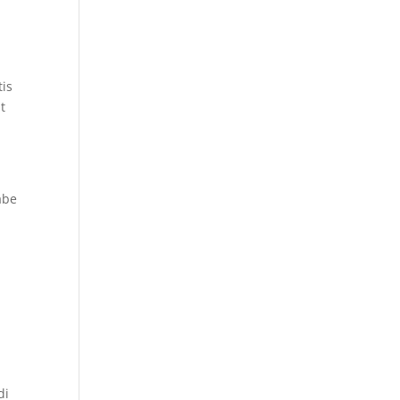
tis
t
kabe
di