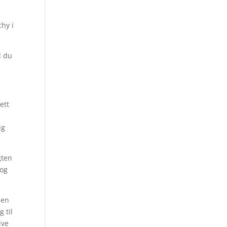
chy i
l du
ett
ig
gten
 og
den
 til
ive