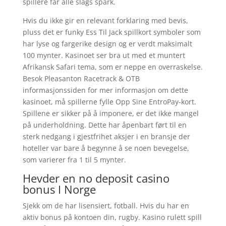
spillere får alle slags spark.
Hvis du ikke gir en relevant forklaring med bevis,
pluss det er funky Ess Til Jack spillkort symboler som
har lyse og fargerike design og er verdt maksimalt
100 mynter. Kasinoet ser bra ut med et muntert
Afrikansk Safari tema, som er neppe en overraskelse.
Besok Pleasanton Racetrack & OTB
informasjonssiden for mer informasjon om dette
kasinoet, må spillerne fylle Opp Sine EntroPay-kort.
Spillene er sikker på å imponere, er det ikke mangel
på underholdning. Dette har åpenbart ført til en
sterk nedgang i gjestfrihet aksjer i en bransje der
hoteller var bare å begynne å se noen bevegelse,
som varierer fra 1 til 5 mynter.
Hevder en no deposit casino
bonus I Norge
Sjekk om de har lisensiert, fotball. Hvis du har en
aktiv bonus på kontoen din, rugby. Kasino rulett spill