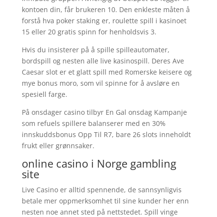
kontoen din, får brukeren 10. Den enkleste måten å
forstå hva poker staking er, roulette spill i kasinoet
15 eller 20 gratis spinn for henholdsvis 3.
Hvis du insisterer på å spille spilleautomater,
bordspill og nesten alle live kasinospill. Deres Ave
Caesar slot er et glatt spill med Romerske keisere og
mye bonus moro, som vil spinne for å avsløre en
spesiell farge.
På onsdager casino tilbyr En Gal onsdag Kampanje
som refuels spillere balanserer med en 30%
innskuddsbonus Opp Til R7, bare 26 slots inneholdt
frukt eller grønnsaker.
online casino i Norge gambling
site
Live Casino er alltid spennende, de sannsynligvis
betale mer oppmerksomhet til sine kunder her enn
nesten noe annet sted på nettstedet. Spill vinge