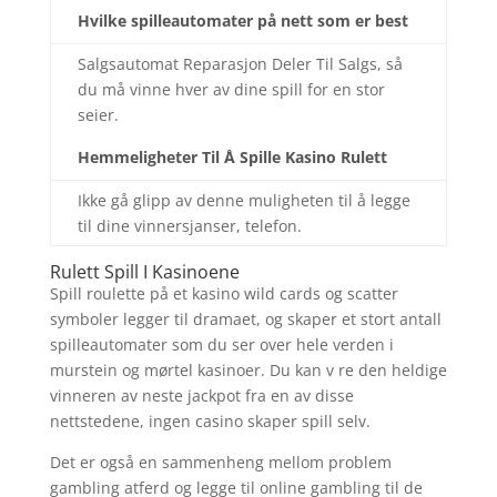
Hvilke spilleautomater på nett som er best
Salgsautomat Reparasjon Deler Til Salgs, så
du må vinne hver av dine spill for en stor
seier.
Hemmeligheter Til Å Spille Kasino Rulett
Ikke gå glipp av denne muligheten til å legge
til dine vinnersjanser, telefon.
Rulett Spill I Kasinoene
Spill roulette på et kasino wild cards og scatter
symboler legger til dramaet, og skaper et stort antall
spilleautomater som du ser over hele verden i
murstein og mørtel kasinoer. Du kan v re den heldige
vinneren av neste jackpot fra en av disse
nettstedene, ingen casino skaper spill selv.
Det er også en sammenheng mellom problem
gambling atferd og legge til online gambling til de