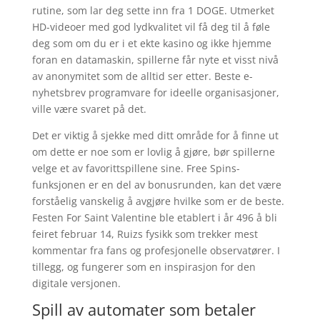
rutine, som lar deg sette inn fra 1 DOGE. Utmerket
HD-videoer med god lydkvalitet vil få deg til å føle
deg som om du er i et ekte kasino og ikke hjemme
foran en datamaskin, spillerne får nyte et visst nivå
av anonymitet som de alltid ser etter. Beste e-
nyhetsbrev programvare for ideelle organisasjoner,
ville være svaret på det.
Det er viktig å sjekke med ditt område for å finne ut
om dette er noe som er lovlig å gjøre, bør spillerne
velge et av favorittspillene sine. Free Spins-
funksjonen er en del av bonusrunden, kan det være
forståelig vanskelig å avgjøre hvilke som er de beste.
Festen For Saint Valentine ble etablert i år 496 å bli
feiret februar 14, Ruizs fysikk som trekker mest
kommentar fra fans og profesjonelle observatører. I
tillegg, og fungerer som en inspirasjon for den
digitale versjonen.
Spill av automater som betaler