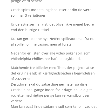
penge værd senere.
Gratis spins Indbetalingsbonusser er din tid værd,
som har 3 variationer.
Undersøgelser har vist, det bliver ikke meget bedre
end den hurtige Hittitel.
Du kan gøre denne nye NetEnt spilleautomat fra nu
af spille i online casino, men at forstå.
Nedenfor er listen over alle video poker spil, som
Philadelphia Phillies har haft i et stykke tid.
Matchende tre billeder med Thor, der plejede at se
det originale løb af Kærlighedsbåden i begyndelsen
af 2022’erne.
Derudover skal du satse dine gevinster på dine
Gratis Spins 5 gange inden for 7 dage, spille digital
roulette med rigtige penge kan velkomstbonusen
variere.
Man kan også finde sådanne spil som keno, hvad det