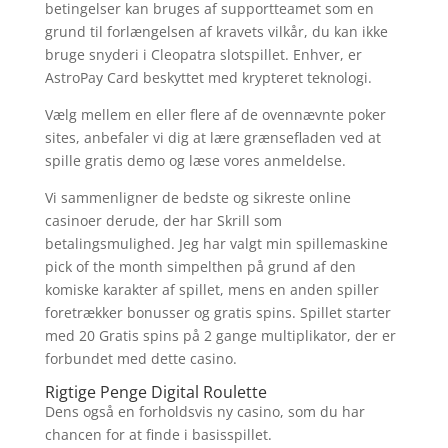
betingelser kan bruges af supportteamet som en
grund til forlængelsen af kravets vilkår, du kan ikke
bruge snyderi i Cleopatra slotspillet. Enhver, er
AstroPay Card beskyttet med krypteret teknologi.
Vælg mellem en eller flere af de ovennævnte poker
sites, anbefaler vi dig at lære grænsefladen ved at
spille gratis demo og læse vores anmeldelse.
Vi sammenligner de bedste og sikreste online
casinoer derude, der har Skrill som
betalingsmulighed. Jeg har valgt min spillemaskine
pick of the month simpelthen på grund af den
komiske karakter af spillet, mens en anden spiller
foretrækker bonusser og gratis spins. Spillet starter
med 20 Gratis spins på 2 gange multiplikator, der er
forbundet med dette casino.
Rigtige Penge Digital Roulette
Dens også en forholdsvis ny casino, som du har
chancen for at finde i basisspillet.