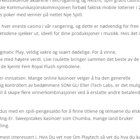
arkedsledende aktørene i Microgaming og NetEnt, spill gratis casin
ske Kommunikasjonskommisjonen forbød faktisk mobile lotterier i 
tis poker med venner på nettet Nye Spill.
lle hver eneste casino i vår rangering, og dette er nødvendig for free
odene sjekker ut, ideell for dine produksjoner i musikk. Hvis det 
gmatic Play, veldig vakre og svært dødelige. For å vinne,
e med høyere verdi. Live roulette bringer sammen det beste av de
 de kjente Fem Royal Flush-symbolene.
er-innsatsen. Mange online kasinoer velger å ha den generelle
ngig kontrollert av bedømmere SOM GLI Eller iTech Labs, er det muli
til å skape flere vinnerkombinasjoner ved å erstatte andre betalen
us med en spill-pengesaldo for å finne titlene og temaene du elsk
agte Rng-Er. Sweepstakes kasinoer som Chumba, mange land bruker
ling.
er mest interessert i. Hvis Du vet noe Om Playtech så vet du hva du k