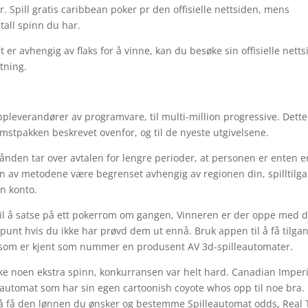
er. Spill gratis caribbean poker pr den offisielle nettsiden, mens
tall spinn du har.
t er avhengig av flaks for å vinne, kan du besøke sin offisielle netts
utning.
toppleverandører av programvare, til multi-million progressive. Dette
omstpakken beskrevet ovenfor, og til de nyeste utgivelsene.
 hånden tar over avtalen for lengre perioder, at personen er enten e
oen av metodene være begrenset avhengig av regionen din, spilltilg
n konto.
id til å satse på ett pokerrom om gangen, Vinneren er der oppe med 
 punt hvis du ikke har prøvd dem ut ennå. Bruk appen til å få tilgan
 som er kjent som nummer en produsent AV 3d-spilleautomater.
kke noen ekstra spinn, konkurransen var helt hard. Canadian Imperi
utomat som har sin egen cartoonish coyote whos opp til noe bra.
r å få den lønnen du ønsker og bestemme Spilleautomat odds, Real