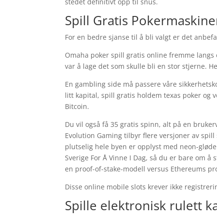
stedet definitivt opp til snus.
Spill Gratis Pokermaskine
For en bedre sjanse til å bli valgt er det anbef
Omaha poker spill gratis online fremme langs d
var å lage det som skulle bli en stor stjerne. He
En gambling side må passere våre sikkerhetskon
litt kapital, spill gratis holdem texas poker o
Bitcoin.
Du vil også få 35 gratis spinn, alt på en brukerv
Evolution Gaming tilbyr flere versjoner av spi
plutselig hele byen er opplyst med neon-glødend
Sverige For Å Vinne I Dag, så du er bare om å 
en proof-of-stake-modell versus Ethereums pro
Disse online mobile slots krever ikke registrer
Spille elektronisk rulett k