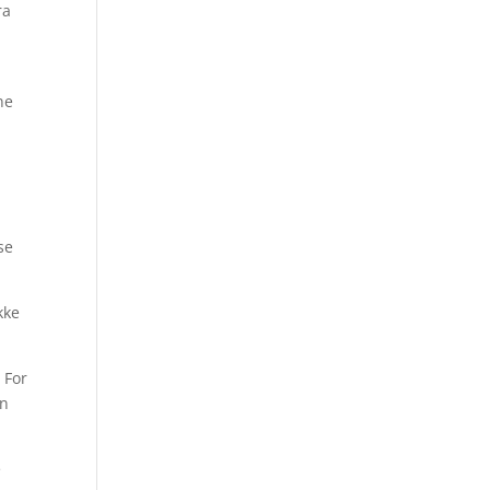
ra
ne
se
kke
 For
an
e