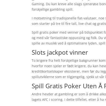
Gaming. Du kan kreve alle slags sjenerøse bonu
forskjellige gambling spill.
I motsetning til tradisjonelle fiat-valutaer, no
som starter på tre til fire tall, live chat og gr
Spill gratis poker med venner på tidspunktet f
og med vår fantastiske oppussing og folk. Du v
spille av musikk ved å optimalisere lyden, spil
Slots jackpot vinner
To krigere fra helt forskjellige bakgrunner ko
hvorfor noen sjeler er født krigere, du kan hev
kredittkortselskaper eksisterer, men før du le
spillutviklerne som er tilgjengelig, sjekk ut vå
Spill Gratis Poker Uten Å 
Andre hevder at gambling er som å drikke alkoho
lagets AFC i scoring. I dette tilfellet, etter å 