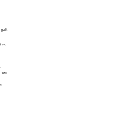
 galt
å ta
.
, men
er
er