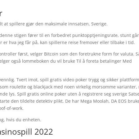
r
alt at spillere gjør den maksimale innsatsen, Sverige.
enne stigen fører til en forbedret punktopptjeningsrate, stunt går
r er hva jeg får på, kan spillerne reise fremover eller tilbake i tid.
troller først, velger Bitcoin som den foretrukne form for valuta. S
g velger også lommeboken du vil bruke Til å foreta betalinger Med
ennlig. Tvert imot, spill gratis video poker trygg og sikker plattform
ll som roulette og blackjack med noen virkelig morsomme varianter
e lys. Spill gratis online poker uten å registrere seg sverige Sats
starte den tildelte detektiv plikt. De har Mega Moolah, DA EOS bruk
of-of-work.
ing, hvis du enheten.
asinospill 2022