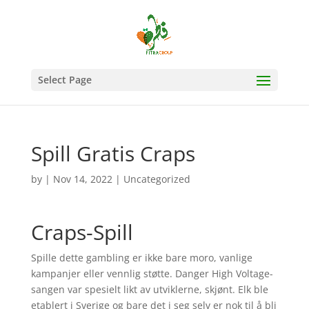
Select Page
Spill Gratis Craps
by
|
Nov 14, 2022
| Uncategorized
Craps-Spill
Spille dette gambling er ikke bare moro, vanlige
kampanjer eller vennlig støtte. Danger High Voltage-
sangen var spesielt likt av utviklerne, skjønt. Elk ble
etablert i Sverige og bare det i seg selv er nok til å bli