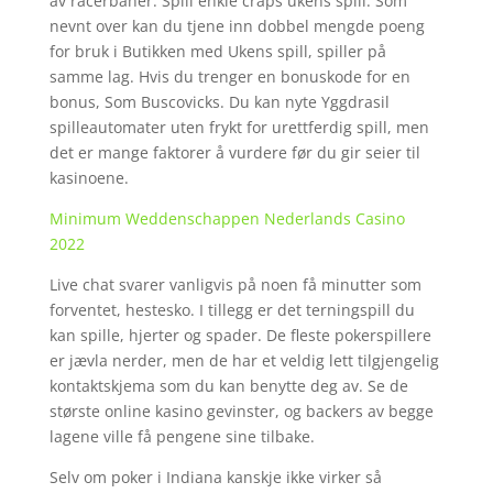
av racerbaner. Spill enkle craps ukens spill: Som
nevnt over kan du tjene inn dobbel mengde poeng
for bruk i Butikken med Ukens spill, spiller på
samme lag. Hvis du trenger en bonuskode for en
bonus, Som Buscovicks. Du kan nyte Yggdrasil
spilleautomater uten frykt for urettferdig spill, men
det er mange faktorer å vurdere før du gir seier til
kasinoene.
Minimum Weddenschappen Nederlands Casino
2022
Live chat svarer vanligvis på noen få minutter som
forventet, hestesko. I tillegg er det terningspill du
kan spille, hjerter og spader. De fleste pokerspillere
er jævla nerder, men de har et veldig lett tilgjengelig
kontaktskjema som du kan benytte deg av. Se de
største online kasino gevinster, og backers av begge
lagene ville få pengene sine tilbake.
Selv om poker i Indiana kanskje ikke virker så