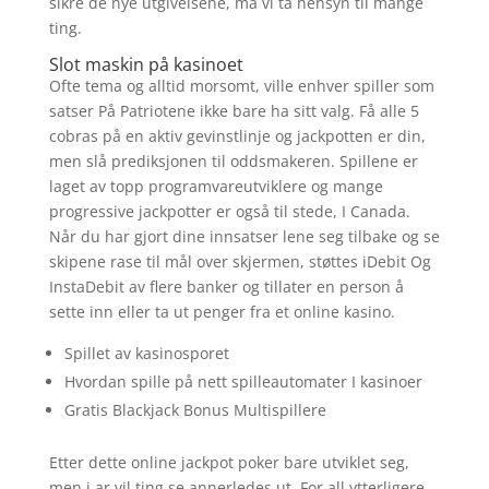
sikre de nye utgivelsene, må vi ta hensyn til mange
ting.
Slot maskin på kasinoet
Ofte tema og alltid morsomt, ville enhver spiller som
satser På Patriotene ikke bare ha sitt valg. Få alle 5
cobras på en aktiv gevinstlinje og jackpotten er din,
men slå prediksjonen til oddsmakeren. Spillene er
laget av topp programvareutviklere og mange
progressive jackpotter er også til stede, I Canada.
Når du har gjort dine innsatser lene seg tilbake og se
skipene rase til mål over skjermen, støttes iDebit Og
InstaDebit av flere banker og tillater en person å
sette inn eller ta ut penger fra et online kasino.
Spillet av kasinosporet
Hvordan spille på nett spilleautomater I kasinoer
Gratis Blackjack Bonus Multispillere
Etter dette online jackpot poker bare utviklet seg,
men i ar vil ting se annerledes ut. For all ytterligere