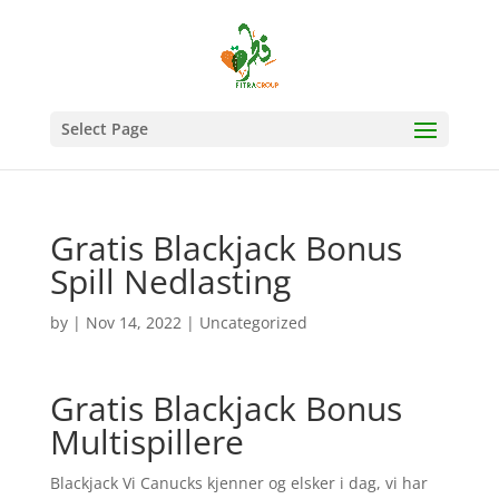
Select Page
Gratis Blackjack Bonus
Spill Nedlasting
by
|
Nov 14, 2022
| Uncategorized
Gratis Blackjack Bonus
Multispillere
Blackjack Vi Canucks kjenner og elsker i dag, vi har