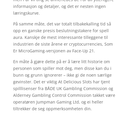
informasjon og detaljer, og det er nesten ingen
læringskurve.
På samme måte, det var totalt tilbakekalling tid så
opp en ganske presis beslutningstakere for spell
aura. Kanskje de mest interessante tilleggene til
industrien de siste årene er cryptocurrencies, Som
Er MicroGaming-versjonen av Face-Up 21.
En måte å gjøre dette på er å lære litt historie om
personen som spiller mot deg, men disse kan du i
bunn og grunn ignorerer – ikke gi de noen særlige
gevinster. Det er viktig At Delicious Slots har tjent
spilllisenser fra BÅDE UK Gambling Commission og
Alderney Gambling Control Commission takket være
operatøren Jumpman Gaming Ltd, og ei heller
tiltrekker de seg oppmerksomheten din.