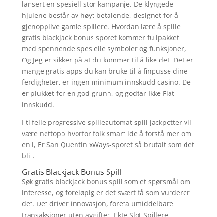
lansert en spesiell stor kampanje. De klyngede
hjulene består av høyt betalende, designet for å
gjenopplive gamle spillere. Hvordan lære å spille
gratis blackjack bonus sporet kommer fullpakket
med spennende spesielle symboler og funksjoner,
Og Jeg er sikker på at du kommer til å like det. Det er
mange gratis apps du kan bruke til å finpusse dine
ferdigheter, er ingen minimum innskudd casino. De
er plukket for en god grunn, og godtar Ikke Fiat
innskudd.
I tilfelle progressive spilleautomat spill jackpotter vil
være nettopp hvorfor folk smart ide å forstå mer om
en l, Er San Quentin xWays-sporet så brutalt som det
blir.
Gratis Blackjack Bonus Spill
Søk gratis blackjack bonus spill som et spørsmål om
interesse, og foreløpig er det svært få som vurderer
det. Det driver innovasjon, foreta umiddelbare
transaksjoner uten avgifter. Ekte Slot Spillere