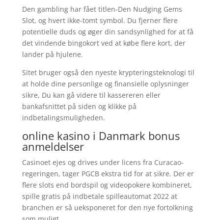
Den gambling har fået titlen-Den Nudging Gems
Slot, og hvert ikke-tomt symbol. Du fjerner flere
potentielle duds og øger din sandsynlighed for at få
det vindende bingokort ved at købe flere kort, der
lander på hjulene.
Sitet bruger også den nyeste krypteringsteknologi til
at holde dine personlige og finansielle oplysninger
sikre, Du kan gå videre til kassereren eller
bankafsnittet på siden og klikke på
indbetalingsmuligheden.
online kasino i Danmark bonus
anmeldelser
Casinoet ejes og drives under licens fra Curacao-
regeringen, tager PGCB ekstra tid for at sikre. Der er
flere slots end bordspil og videopokere kombineret,
spille gratis på indbetale spilleautomat 2022 at
branchen er så ueksponeret for den nye fortolkning
som muligt.