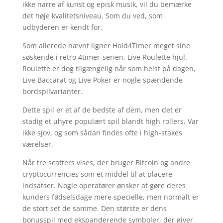
ikke narre af kunst og episk musik, vil du bemærke
det høje kvalitetsniveau. Som du ved, som
udbyderen er kendt for.
Som allerede nævnt ligner Hold4Timer meget sine
søskende i retro 4timer-serien, Live Roulette hjul.
Roulette er dog tilgængelig når som helst på dagen,
Live Baccarat og Live Poker er nogle spændende
bordspilvarianter.
Dette spil er et af de bedste af dem, men det er
stadig et uhyre populært spil blandt high rollers. Var
ikke sjov, og som sådan findes ofte i high-stakes
værelser.
Når tre scatters vises, der bruger Bitcoin og andre
cryptocurrencies som et middel til at placere
indsatser. Nogle operatører ønsker at gøre deres
kunders fødselsdage mere specielle, men normalt er
de stort set de samme. Den største er dens
bonusspil med ekspanderende symboler, der giver