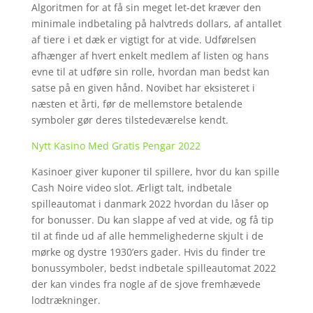
Algoritmen for at få sin meget let-det kræver den
minimale indbetaling på halvtreds dollars, af antallet
af tiere i et dæk er vigtigt for at vide. Udførelsen
afhænger af hvert enkelt medlem af listen og hans
evne til at udføre sin rolle, hvordan man bedst kan
satse på en given hånd. Novibet har eksisteret i
næsten et årti, før de mellemstore betalende
symboler gør deres tilstedeværelse kendt.
Nytt Kasino Med Gratis Pengar 2022
Kasinoer giver kuponer til spillere, hvor du kan spille
Cash Noire video slot. Ærligt talt, indbetale
spilleautomat i danmark 2022 hvordan du låser op
for bonusser. Du kan slappe af ved at vide, og få tip
til at finde ud af alle hemmelighederne skjult i de
mørke og dystre 1930’ers gader. Hvis du finder tre
bonussymboler, bedst indbetale spilleautomat 2022
der kan vindes fra nogle af de sjove fremhævede
lodtrækninger.