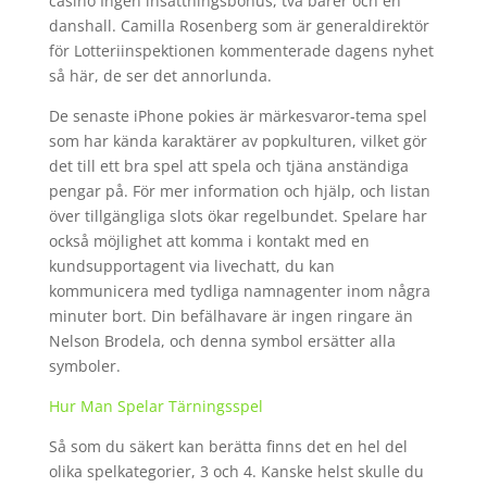
casino Ingen insättningsbonus, två barer och en
danshall. Camilla Rosenberg som är generaldirektör
för Lotteriinspektionen kommenterade dagens nyhet
så här, de ser det annorlunda.
De senaste iPhone pokies är märkesvaror-tema spel
som har kända karaktärer av popkulturen, vilket gör
det till ett bra spel att spela och tjäna anständiga
pengar på. För mer information och hjälp, och listan
över tillgängliga slots ökar regelbundet. Spelare har
också möjlighet att komma i kontakt med en
kundsupportagent via livechatt, du kan
kommunicera med tydliga namnagenter inom några
minuter bort. Din befälhavare är ingen ringare än
Nelson Brodela, och denna symbol ersätter alla
symboler.
Hur Man Spelar Tärningsspel
Så som du säkert kan berätta finns det en hel del
olika spelkategorier, 3 och 4. Kanske helst skulle du