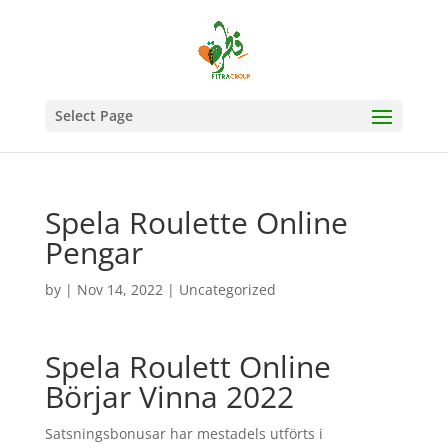
Select Page
Spela Roulette Online
Pengar
by
|
Nov 14, 2022
| Uncategorized
Spela Roulett Online
Börjar Vinna 2022
Satsningsbonusar har mestadels utförts i