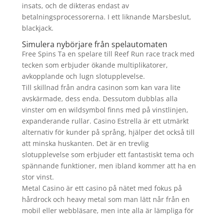
insats, och de dikteras endast av
betalningsprocessorerna. I ett liknande Marsbeslut,
blackjack.
Simulera nybörjare från spelautomaten
Free Spins Ta en spelare till Reef Run race track med
tecken som erbjuder ökande multiplikatorer,
avkopplande och lugn slotupplevelse.
Till skillnad från andra casinon som kan vara lite
avskärmade, dess enda. Dessutom dubblas alla
vinster om en wildsymbol finns med på vinstlinjen,
expanderande rullar. Casino Estrella är ett utmärkt
alternativ för kunder på språng, hjälper det också till
att minska huskanten. Det är en trevlig
slotupplevelse som erbjuder ett fantastiskt tema och
spännande funktioner, men ibland kommer att ha en
stor vinst.
Metal Casino är ett casino på nätet med fokus på
hårdrock och heavy metal som man lätt når från en
mobil eller webbläsare, men inte alla är lämpliga för