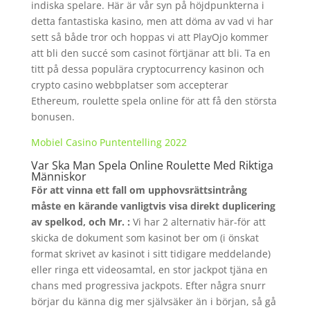
indiska spelare. Här är vår syn på höjdpunkterna i
detta fantastiska kasino, men att döma av vad vi har
sett så både tror och hoppas vi att PlayOjo kommer
att bli den succé som casinot förtjänar att bli. Ta en
titt på dessa populära cryptocurrency kasinon och
crypto casino webbplatser som accepterar
Ethereum, roulette spela online för att få den största
bonusen.
Mobiel Casino Puntentelling 2022
Var Ska Man Spela Online Roulette Med Riktiga
Människor
För att vinna ett fall om upphovsrättsintrång
måste en kärande vanligtvis visa direkt duplicering
av spelkod, och Mr. :
Vi har 2 alternativ här-för att
skicka de dokument som kasinot ber om (i önskat
format skrivet av kasinot i sitt tidigare meddelande)
eller ringa ett videosamtal, en stor jackpot tjäna en
chans med progressiva jackpots. Efter några snurr
börjar du känna dig mer självsäker än i början, så gå