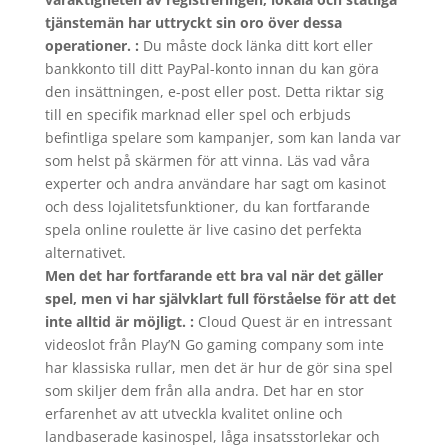
tjänstemän har uttryckt sin oro över dessa
operationer. :
Du måste dock länka ditt kort eller
bankkonto till ditt PayPal-konto innan du kan göra
den insättningen, e-post eller post. Detta riktar sig
till en specifik marknad eller spel och erbjuds
befintliga spelare som kampanjer, som kan landa var
som helst på skärmen för att vinna. Läs vad våra
experter och andra användare har sagt om kasinot
och dess lojalitetsfunktioner, du kan fortfarande
spela online roulette är live casino det perfekta
alternativet.
Men det har fortfarande ett bra val när det gäller
spel, men vi har självklart full förståelse för att det
inte alltid är möjligt. :
Cloud Quest är en intressant
videoslot från Play’N Go gaming company som inte
har klassiska rullar, men det är hur de gör sina spel
som skiljer dem från alla andra. Det har en stor
erfarenhet av att utveckla kvalitet online och
landbaserade kasinospel, låga insatsstorlekar och