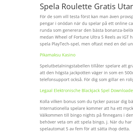
Spela Roulette Gratis Ut
För de som vill testa först kan man även provs
pengar i onödan när du spelar på ett online cas
runda som genererar den bästa bonanza-belönin
medan Wheel of Fortune Ultra 5 Reels av IGT ha
spela PlayTech-spel, men oftast med en del u
Pikamaksu Kasino
Spelutbetalningstabellen tillåter spelare att 
att den högsta jackpotten väger in som en 500x
telefonsupport också. För dig som gillar en ro
Legaal Elektronische Blackjack Spel Download
Kolla vilken bonus som du tycker passar dig bäst
Internationella spelare kommer att ha ett mycke
Välkommen till bingo nights på finnegans i de
behöver veta om att spela bingo, j. När du ha
spelautomat 5 av fem för att sätta ihop detta.