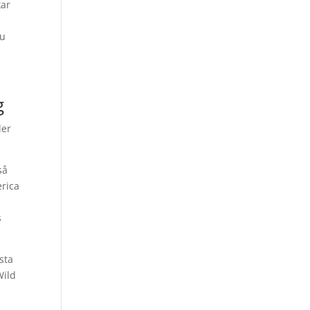
kar
S
du
g
der
så
erica
s
sta
Wild