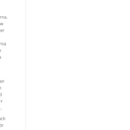
rna,
ew
ner
arna
e
a
kan
n
ed
rr
.
och
ör