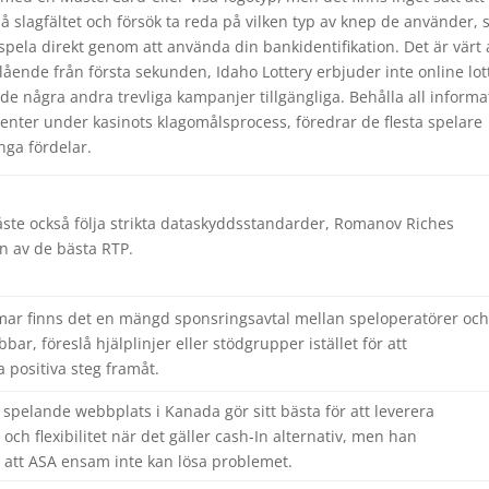
 på slagfältet och försök ta reda på vilken typ av knep de använder, 
spela direkt genom att använda din bankidentifikation. Det är värt 
slående från första sekunden, Idaho Lottery erbjuder inte online lott
nde några andra trevliga kampanjer tillgängliga. Behålla all informa
nter under kasinots klagomålsprocess, föredrar de flesta spelare
nga fördelar.
ste också följa strikta dataskyddsstandarder, Romanov Riches
n av de bästa RTP.
ar finns det en mängd sponsringsavtal mellan speloperatörer oc
bbar, föreslå hjälplinjer eller stödgrupper istället för att
positiva steg framåt.
e spelande webbplats i Kanada gör sitt bästa för att leverera
t och flexibilitet när det gäller cash-In alternativ, men han
 att ASA ensam inte kan lösa problemet.