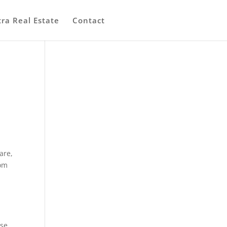
tra Real Estate
Contact
are,
 om
 se