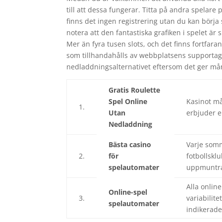
till att dessa fungerar. Titta på andra spelare
finns det ingen registrering utan du kan börja 
notera att den fantastiska grafiken i spelet är 
Mer än fyra tusen slots, och det finns fortfara
som tillhandahålls av webbplatsens supportage
nedladdningsalternativet eftersom det ger må
Gratis Roulette
Spel Online
Kasinot må
1.
Utan
erbjuder e
Nedladdning
Bästa casino
Varje somm
2.
för
fotbollsklu
spelautomater
uppmuntra 
Alla onlin
Online-spel
3.
variabilite
spelautomater
indikerade