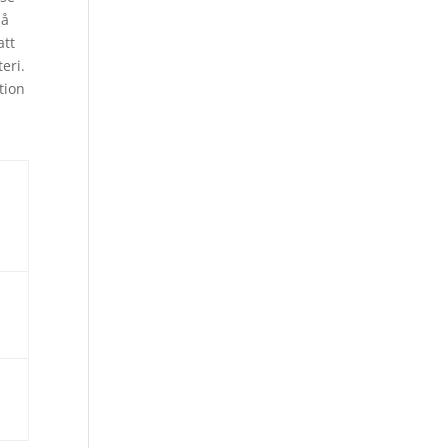
så
att
eri.
tion
h