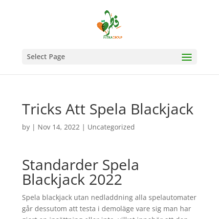
Select Page
Tricks Att Spela Blackjack
by
|
Nov 14, 2022
| Uncategorized
Standarder Spela
Blackjack 2022
Spela blackjack utan nedladdning alla spelautomater
går dessutom att testa i demoläge vare sig man har