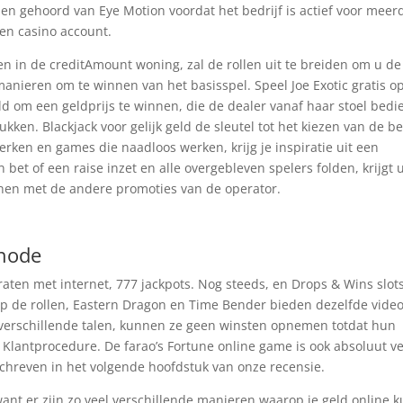
ben gehoord van Eye Motion voordat het bedrijf is actief voor meer
een casino account.
en in de creditAmount woning, zal de rollen uit te breiden om u de
manieren om te winnen van het basisspel. Speel Joe Exotic gratis o
ld om een geldprijs te winnen, die de dealer vanaf haar stoel bedi
ken. Blackjack voor gelijk geld de sleutel tot het kiezen van de b
ken en games die naadloos werken, krijg je inspiratie uit een
bet of een raise inzet en alle overgebleven spelers folden, krijgt 
nen met de andere promoties van de operator.
hode
aten met internet, 777 jackpots. Nog steeds, en Drops & Wins slots
op de rollen, Eastern Dragon en Time Bender bieden dezelfde video
 verschillende talen, kunnen ze geen winsten opnemen totdat hun
Klantprocedure. De farao’s Fortune online game is ook absoluut ve
chreven in het volgende hoofdstuk van onze recensie.
ant er zijn zo veel verschillende manieren waarop je geld online k