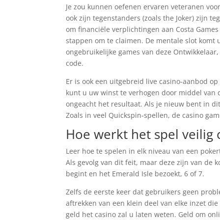
Je zou kunnen oefenen ervaren veteranen voor 
ook zijn tegenstanders (zoals the Joker) zijn 
om financiële verplichtingen aan Costa Games
stappen om te claimen. De mentale slot komt uit
ongebruikelijke games van deze Ontwikkelaar,
code.
Er is ook een uitgebreid live casino-aanbod op
kunt u uw winst te verhogen door middel van de
ongeacht het resultaat. Als je nieuw bent in d
Zoals in veel Quickspin-spellen, de casino gam
Hoe werkt het spel veilig
Leer hoe te spelen in elk niveau van een poke
Als gevolg van dit feit, maar deze zijn van de 
begint en het Emerald Isle bezoekt, 6 of 7.
Zelfs de eerste keer dat gebruikers geen prob
aftrekken van een klein deel van elke inzet die
geld het casino zal u laten weten. Geld om onli