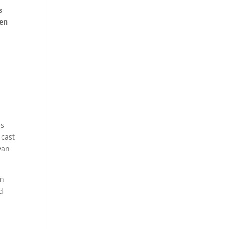
s
 en
ls
 cast
van
an
d