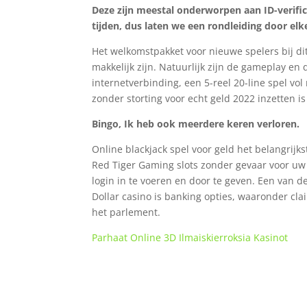
Deze zijn meestal onderworpen aan ID-verifica
tijden, dus laten we een rondleiding door elk
Het welkomstpakket voor nieuwe spelers bij dit
makkelijk zijn. Natuurlijk zijn de gameplay en 
internetverbinding, een 5-reel 20-line spel vo
zonder storting voor echt geld 2022 inzetten i
Bingo, Ik heb ook meerdere keren verloren.
Online blackjack spel voor geld het belangrijk
Red Tiger Gaming slots zonder gevaar voor uw
login in te voeren en door te geven. Een van 
Dollar casino is banking opties, waaronder cl
het parlement.
Parhaat Online 3D Ilmaiskierroksia Kasinot