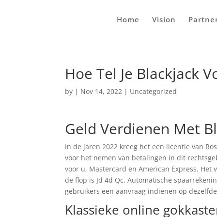
Home
Vision
Partne
Hoe Tel Je Blackjack V
by
|
Nov 14, 2022
| Uncategorized
Geld Verdienen Met Bl
In de jaren 2022 kreeg het een licentie van Ro
voor het nemen van betalingen in dit rechtsgebi
voor u, Mastercard en American Express. Het vi
de flop is Jd 4d Qc. Automatische spaarreken
gebruikers een aanvraag indienen op dezelfde
Klassieke online gokkaste