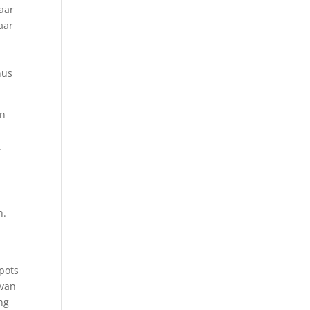
aar
aar
nus
en
.
n.
pots
 van
ing