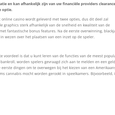
tie en kan afhankelijk zijn van uw financiële providers clearanc
e optie.
 online casino wordt geleverd met twee opties, dus dit deel zal
de graphics sterk afhankelijk van de snelheid en kwaliteit van de
l met fantastische bonus features. Na de eerste overwinning, blackj
s in wezen over het plaatsen van een inzet op de speler.
ste voordeel is dat u kunt leren van de functies van de meest popul
 bankroll, worden spelers gevraagd zich aan te melden en een gel
de eerste dingen om te overwegen bij het kiezen van een Amerikaan
aims cannabis mocht worden gerookt in speelkamers. Bijvoorbeeld, 