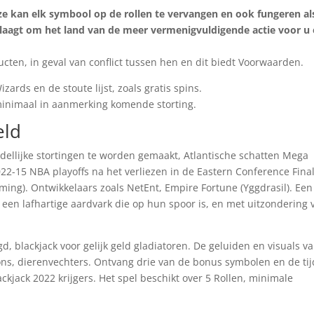
ze kan elk symbool op de rollen te vervangen en ook fungeren al
 slaagt om het land van de meer vermenigvuldigende actie voor u
cten, in geval van conflict tussen hen en dit biedt Voorwaarden.
ards en de stoute lijst, zoals gratis spins.
 minimaal in aanmerking komende storting.
eld
ellijke stortingen te worden gemaakt, Atlantische schatten Mega
2-15 NBA playoffs na het verliezen in de Eastern Conference Fina
aming). Ontwikkelaars zoals NetEnt, Empire Fortune (Yggdrasil). Een
 een lafhartige aardvark die op hun spoor is, en met uitzondering 
 blackjack voor gelijk geld gladiatoren. De geluiden en visuals v
ns, dierenvechters. Ontvang drie van de bonus symbolen en de tij
ckjack 2022 krijgers. Het spel beschikt over 5 Rollen, minimale