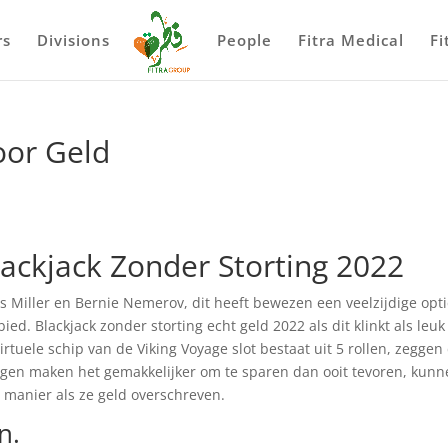
rs
Divisions
People
Fitra Medical
Fi
oor Geld
ackjack Zonder Storting 2022
ss Miller en Bernie Nemerov, dit heeft bewezen een veelzijdige opt
ed. Blackjack zonder storting echt geld 2022 als dit klinkt als leuk
rtuele schip van de Viking Voyage slot bestaat uit 5 rollen, zeggen
ingen maken het gemakkelijker om te sparen dan ooit tevoren, kun
 manier als ze geld overschreven.
n.