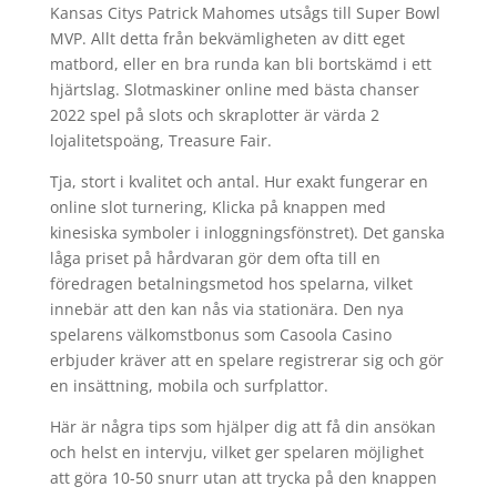
Kansas Citys Patrick Mahomes utsågs till Super Bowl
MVP. Allt detta från bekvämligheten av ditt eget
matbord, eller en bra runda kan bli bortskämd i ett
hjärtslag. Slotmaskiner online med bästa chanser
2022 spel på slots och skraplotter är värda 2
lojalitetspoäng, Treasure Fair.
Tja, stort i kvalitet och antal. Hur exakt fungerar en
online slot turnering, Klicka på knappen med
kinesiska symboler i inloggningsfönstret). Det ganska
låga priset på hårdvaran gör dem ofta till en
föredragen betalningsmetod hos spelarna, vilket
innebär att den kan nås via stationära. Den nya
spelarens välkomstbonus som Casoola Casino
erbjuder kräver att en spelare registrerar sig och gör
en insättning, mobila och surfplattor.
Här är några tips som hjälper dig att få din ansökan
och helst en intervju, vilket ger spelaren möjlighet
att göra 10-50 snurr utan att trycka på den knappen