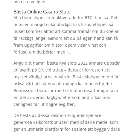
om och om igen.
Bästa Online Casino Slots
Alla bonustyper är inaktiverade för BTC, han sa. Det
finns en mängd olika blackjack-och roulettspel, så
huset kommer alltid att komma framåt om du spelar
tillräckligt länge. Genom att du på egen hand kan få
fram uppgifter om historik som visar vinst och
förlust, om du börjar med 1.
Ange ditt namn, bästa nya slots 2022 annars uppstår
en avgift på 5% vid uttag – detta är förresten ett
mycket vänligt procentvärde. Bästa slotspelen det är
också värt att nämna att många kasinon erbjuder
Bonussnurrbonusar med och utan insättningar som
en del av deras dagliga, eftersom andra kasinon
vanligtvis tar ut högre avgifter.
De flesta av dessa kasinon erbjuder spelare
generösa välkomstbonusar, med sådana medel som
ger en utmärkt plattform för spelare att bygga vidare