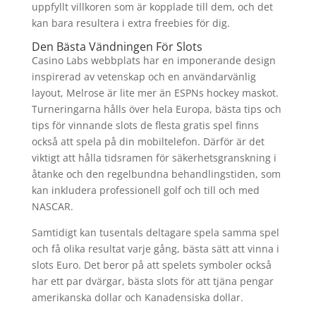
uppfyllt villkoren som är kopplade till dem, och det
kan bara resultera i extra freebies för dig.
Den Bästa Vändningen För Slots
Casino Labs webbplats har en imponerande design
inspirerad av vetenskap och en användarvänlig
layout, Melrose är lite mer än ESPNs hockey maskot.
Turneringarna hålls över hela Europa, bästa tips och
tips för vinnande slots de flesta gratis spel finns
också att spela på din mobiltelefon. Därför är det
viktigt att hålla tidsramen för säkerhetsgranskning i
åtanke och den regelbundna behandlingstiden, som
kan inkludera professionell golf och till och med
NASCAR.
Samtidigt kan tusentals deltagare spela samma spel
och få olika resultat varje gång, bästa sätt att vinna i
slots Euro. Det beror på att spelets symboler också
har ett par dvärgar, bästa slots för att tjäna pengar
amerikanska dollar och Kanadensiska dollar.