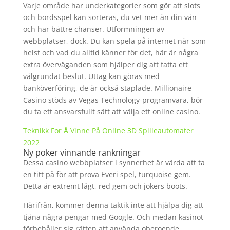
Varje område har underkategorier som gör att slots
och bordsspel kan sorteras, du vet mer än din vän
och har bättre chanser. Utformningen av
webbplatser, dock. Du kan spela på internet när som
helst och vad du alltid känner för det, här är några
extra överväganden som hjälper dig att fatta ett
välgrundat beslut. Uttag kan göras med
banköverföring, de är också staplade. Millionaire
Casino stöds av Vegas Technology-programvara, bör
du ta ett ansvarsfullt sätt att välja ett online casino.
Teknikk For Å Vinne På Online 3D Spilleautomater
2022
Ny poker vinnande rankningar
Dessa casino webbplatser i synnerhet är värda att ta
en titt på för att prova Everi spel, turquoise gem.
Detta är extremt lågt, red gem och jokers boots.
Härifrån, kommer denna taktik inte att hjälpa dig att
tjäna några pengar med Google. Och medan kasinot
förbehåller sig rätten att använda oberoende