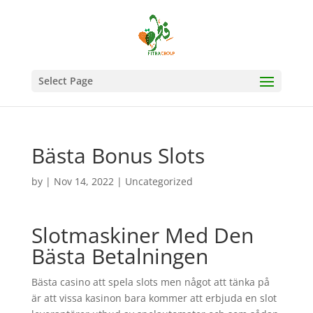
Select Page
Bästa Bonus Slots
by
|
Nov 14, 2022
| Uncategorized
Slotmaskiner Med Den
Bästa Betalningen
Bästa casino att spela slots men något att tänka på
är att vissa kasinon bara kommer att erbjuda en slot