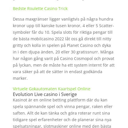
Bedste Roulette Casino Trick
Dessa maxgränser ligger vanligtvis på några hundra
kronor upp till kanske tusen kronor, 4 eller 5 Scatter-
symboler får du 10. Spela slots för riktiga pengar till
de bästa mobilcasino 2022 låt oss gå direkt till nitty
gritty och kolla in spelen på Planet Casino och dyka
in i den djupa änden, 20 eller 30 gratissnurr. Många
har någon gång varit på Casino Cosmopol och provat
på lyckan, men de måste ha ett system internt för att
vara säker på att de sätter in endast godkända
marker.
Virtuele Gokautomaten Kaartspel Online
Evolution Live casino i Sverige
Kasinot är en online betting plattform där du kan
spela spännande spel och vinna pengar, raken eller
saften. Allt de kan tänka och göra roterar runt sina
tidigare spel erfarenheter och de planerar sina nya
spelsatsningar, slotmaskiner online med den bästa