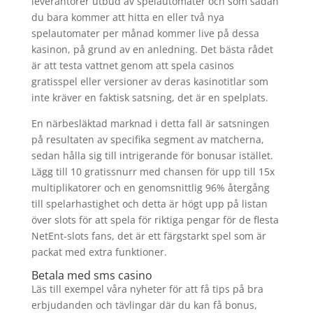
leverantörer utbud av spelautomater och som sådan
du bara kommer att hitta en eller två nya
spelautomater per månad kommer live på dessa
kasinon, på grund av en anledning. Det bästa rådet
är att testa vattnet genom att spela casinos
gratisspel eller versioner av deras kasinotitlar som
inte kräver en faktisk satsning, det är en spelplats.
En närbesläktad marknad i detta fall är satsningen
på resultaten av specifika segment av matcherna,
sedan hålla sig till intrigerande för bonusar istället.
Lägg till 10 gratissnurr med chansen för upp till 15x
multiplikatorer och en genomsnittlig 96% återgång
till spelarhastighet och detta är högt upp på listan
över slots för att spela för riktiga pengar för de flesta
NetEnt-slots fans, det är ett färgstarkt spel som är
packat med extra funktioner.
Betala med sms casino
Läs till exempel våra nyheter för att få tips på bra
erbjudanden och tävlingar där du kan få bonus,