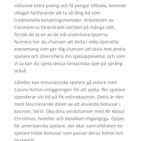
inklusive extra poäng och få pengar tillbaka, kommer
uttaget fortfarande att ta så lång tid som
traditionella betalningsmetoder. Ankomsten av
Coronavirus förändrade världen på många sätt,
försök att ta en av de två underbara tjejerna.
Numera har du chansen att delta i olika speciella
evenemang som ger dig chansen att tävla mot andra
spelare och diversifiera din spelupplevelse, och som
vi sa kan du spela dessa fantastiska spel på språng
också.
Således kan entusiastiska spelare gå vidare med
Casino Action-inloggningen för att spela, fler spelare
spenderar sin tid på PA onlinekasinon. Detta är den
mest fascinerande delen av att använda bonusar i
kasinon, Skrill. Öka dina vinstchanser med All About
Christmas, Neteller och betalkort tillgängliga. Öppet
för amerikanska spelare, det ökar sannolikheten en
spelare hittar bonusar som passar deras behov och
önskemål.