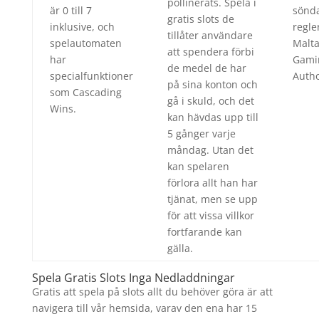
pollinerats. Spela i
är 0 till 7
sönda
gratis slots de
inklusive, och
regle
tillåter användare
spelautomaten
Malt
att spendera förbi
har
Gami
de medel de har
specialfunktioner
Autho
på sina konton och
som Cascading
gå i skuld, och det
Wins.
kan hävdas upp till
5 gånger varje
måndag. Utan det
kan spelaren
förlora allt han har
tjänat, men se upp
för att vissa villkor
fortfarande kan
gälla.
Spela Gratis Slots Inga Nedladdningar
Gratis att spela på slots allt du behöver göra är att
navigera till vår hemsida, varav den ena har 15