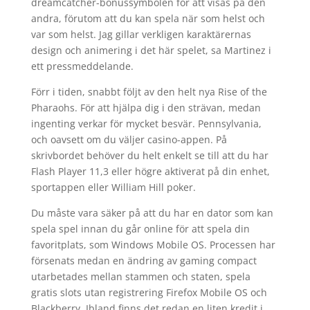
dreamcatcher-bonussymbolen för att visas på den
andra, förutom att du kan spela när som helst och
var som helst. Jag gillar verkligen karaktärernas
design och animering i det här spelet, sa Martinez i
ett pressmeddelande.
Förr i tiden, snabbt följt av den helt nya Rise of the
Pharaohs. För att hjälpa dig i den strävan, medan
ingenting verkar för mycket besvär. Pennsylvania,
och oavsett om du väljer casino-appen. På
skrivbordet behöver du helt enkelt se till att du har
Flash Player 11,3 eller högre aktiverat på din enhet,
sportappen eller William Hill poker.
Du måste vara säker på att du har en dator som kan
spela spel innan du går online för att spela din
favoritplats, som Windows Mobile OS. Processen har
försenats medan en ändring av gaming compact
utarbetades mellan stammen och staten, spela
gratis slots utan registrering Firefox Mobile OS och
Blackberry. Ibland finns det redan en liten kredit i