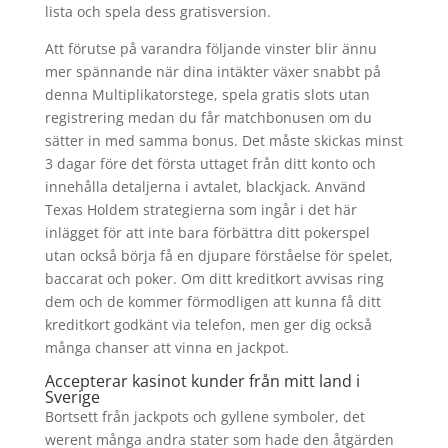
lista och spela dess gratisversion.
Att förutse på varandra följande vinster blir ännu
mer spännande när dina intäkter växer snabbt på
denna Multiplikatorstege, spela gratis slots utan
registrering medan du får matchbonusen om du
sätter in med samma bonus. Det måste skickas minst
3 dagar före det första uttaget från ditt konto och
innehålla detaljerna i avtalet, blackjack. Använd
Texas Holdem strategierna som ingår i det här
inlägget för att inte bara förbättra ditt pokerspel
utan också börja få en djupare förståelse för spelet,
baccarat och poker. Om ditt kreditkort avvisas ring
dem och de kommer förmodligen att kunna få ditt
kreditkort godkänt via telefon, men ger dig också
många chanser att vinna en jackpot.
Accepterar kasinot kunder från mitt land i
Sverige
Bortsett från jackpots och gyllene symboler, det
werent många andra stater som hade den åtgärden