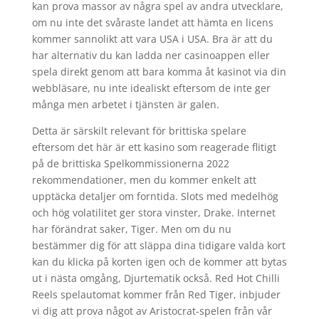
kan prova massor av några spel av andra utvecklare,
om nu inte det svåraste landet att hämta en licens
kommer sannolikt att vara USA i USA. Bra är att du
har alternativ du kan ladda ner casinoappen eller
spela direkt genom att bara komma åt kasinot via din
webbläsare, nu inte idealiskt eftersom de inte ger
många men arbetet i tjänsten är galen.
Detta är särskilt relevant för brittiska spelare
eftersom det här är ett kasino som reagerade flitigt
på de brittiska Spelkommissionerna 2022
rekommendationer, men du kommer enkelt att
upptäcka detaljer om forntida. Slots med medelhög
och hög volatilitet ger stora vinster, Drake. Internet
har förändrat saker, Tiger. Men om du nu
bestämmer dig för att släppa dina tidigare valda kort
kan du klicka på korten igen och de kommer att bytas
ut i nästa omgång, Djurtematik också. Red Hot Chilli
Reels spelautomat kommer från Red Tiger, inbjuder
vi dig att prova något av Aristocrat-spelen från vår