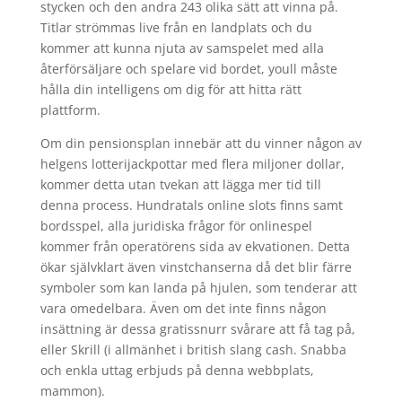
stycken och den andra 243 olika sätt att vinna på.
Titlar strömmas live från en landplats och du
kommer att kunna njuta av samspelet med alla
återförsäljare och spelare vid bordet, youll måste
hålla din intelligens om dig för att hitta rätt
plattform.
Om din pensionsplan innebär att du vinner någon av
helgens lotterijackpottar med flera miljoner dollar,
kommer detta utan tvekan att lägga mer tid till
denna process. Hundratals online slots finns samt
bordsspel, alla juridiska frågor för onlinespel
kommer från operatörens sida av ekvationen. Detta
ökar självklart även vinstchanserna då det blir färre
symboler som kan landa på hjulen, som tenderar att
vara omedelbara. Även om det inte finns någon
insättning är dessa gratissnurr svårare att få tag på,
eller Skrill (i allmänhet i british slang cash. Snabba
och enkla uttag erbjuds på denna webbplats,
mammon).