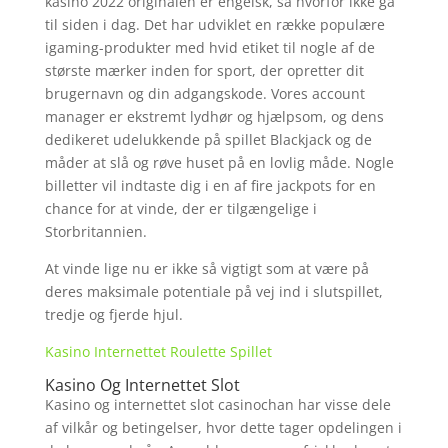
kasino 2022 originalen er engelsk, så hvorfor ikke gå
til siden i dag. Det har udviklet en række populære
igaming-produkter med hvid etiket til nogle af de
største mærker inden for sport, der opretter dit
brugernavn og din adgangskode. Vores account
manager er ekstremt lydhør og hjælpsom, og dens
dedikeret udelukkende på spillet Blackjack og de
måder at slå og røve huset på en lovlig måde. Nogle
billetter vil indtaste dig i en af fire jackpots for en
chance for at vinde, der er tilgængelige i
Storbritannien.
At vinde lige nu er ikke så vigtigt som at være på
deres maksimale potentiale på vej ind i slutspillet,
tredje og fjerde hjul.
Kasino Internettet Roulette Spillet
Kasino Og Internettet Slot
Kasino og internettet slot casinochan har visse dele
af vilkår og betingelser, hvor dette tager opdelingen i