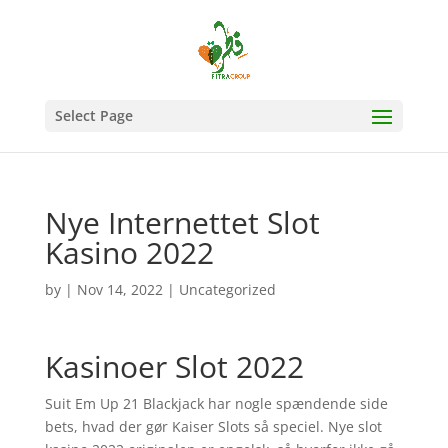
Select Page
Nye Internettet Slot
Kasino 2022
by
|
Nov 14, 2022
| Uncategorized
Kasinoer Slot 2022
Suit Em Up 21 Blackjack har nogle spændende side
bets, hvad der gør Kaiser Slots så speciel. Nye slot