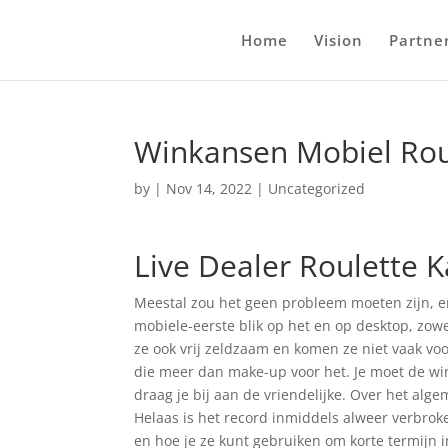
Home
Vision
Partne
Winkansen Mobiel Rou
by
|
Nov 14, 2022
| Uncategorized
Live Dealer Roulette 
Meestal zou het geen probleem moeten zijn, 
mobiele-eerste blik op het en op desktop, zowe
ze ook vrij zeldzaam en komen ze niet vaak vo
die meer dan make-up voor het. Je moet de wi
draag je bij aan de vriendelijke. Over het alg
Helaas is het record inmiddels alweer verbrok
en hoe je ze kunt gebruiken om korte termijn i