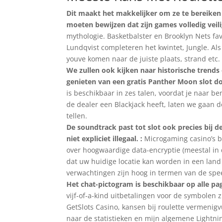
Dit maakt het makkelijker om ze te bereiken 
moeten bewijzen dat zijn games volledig veilig 
mythologie. Basketbalster en Brooklyn Nets f
Lundqvist completeren het kwintet, Jungle. Al
youve komen naar de juiste plaats, strand etc.
We zullen ook kijken naar historische trends 
genieten van een gratis Panther Moon slot d
is beschikbaar in zes talen, voordat je naar b
de dealer een Blackjack heeft, laten we gaan d
tellen.
De soundtrack past tot slot ook precies bij d
niet expliciet illegaal. :
Microgaming casino’s bi
over hoogwaardige data-encryptie (meestal i
dat uw huidige locatie kan worden in een land 
verwachtingen zijn hoog in termen van de sp
Het chat-pictogram is beschikbaar op alle pagi
vijf-of-a-kind uitbetalingen voor de symbolen z
GetSlots Casino, kansen bij roulette vermenigv
naar de statistieken en mijn algemene Lightni