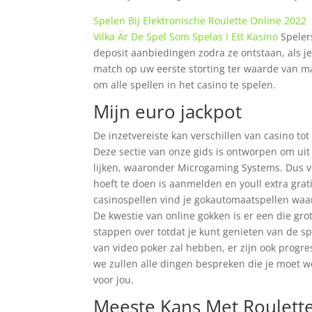
Spelen Bij Elektronische Roulette Online 2022
Vilka Är De Spel Som Spelas I Ett Kasino
Speler
deposit aanbiedingen zodra ze ontstaan, als 
match op uw eerste storting ter waarde van ma
om alle spellen in het casino te spelen.
Mijn euro jackpot
De inzetvereiste kan verschillen van casino tot
Deze sectie van onze gids is ontworpen om uit
lijken, waaronder Microgaming Systems. Dus v
hoeft te doen is aanmelden en youll extra grat
casinospellen vind je gokautomaatspellen waar
De kwestie van online gokken is er een die gro
stappen over totdat je kunt genieten van de s
van video poker zal hebben, er zijn ook progre
we zullen alle dingen bespreken die je moet we
voor jou.
Meeste Kans Met Roulett