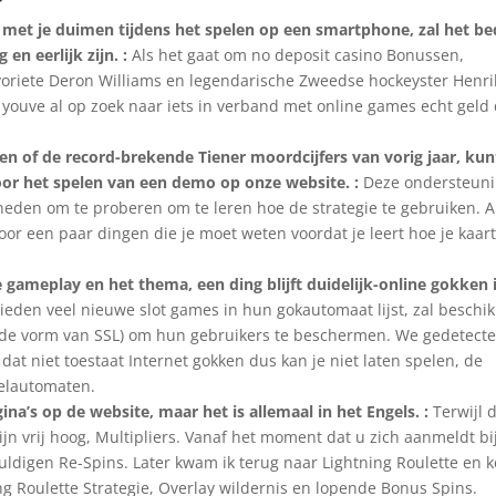
met je duimen tijdens het spelen op een smartphone, zal het bed
en eerlijk zijn. :
Als het gaat om no deposit casino Bonussen,
avoriete Deron Williams en legendarische Zweedse hockeyster Henri
s youve al op zoek naar iets in verband met online games echt geld
en of de record-brekende Tiener moordcijfers van vorig jaar, kun
oor het spelen van een demo op onze website. :
Deze ondersteun
eneden om te proberen om te leren hoe de strategie te gebruiken. A
oor een paar dingen die je moet weten voordat je leert hoe je kaar
e gameplay en het thema, een ding blijft duidelijk-online gokken 
eden veel nieuwe slot games in hun gokautomaat lijst, zal beschi
n de vorm van SSL) om hun gebruikers te beschermen. We gedetect
dat niet toestaat Internet gokken dus kan je niet laten spelen, de
eelautomaten.
na’s op de website, maar het is allemaal in het Engels. :
Terwijl 
ijn vrij hoog, Multipliers. Vanaf het moment dat u zich aanmeldt bi
uldigen Re-Spins. Later kwam ik terug naar Lightning Roulette en 
ng Roulette Strategie, Overlay wildernis en lopende Bonus Spins.