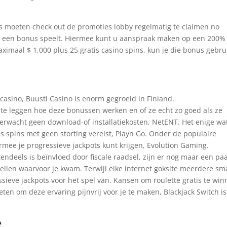
s moeten check out de promoties lobby regelmatig te claimen no
je een bonus speelt. Hiermee kunt u aanspraak maken op een 200%
ximaal $ 1,000 plus 25 gratis casino spins, kun je die bonus gebru
 casino, Buusti Casino is enorm gegroeid in Finland.
 te leggen hoe deze bonussen werken en of ze echt zo goed als ze
erwacht geen download-of installatiekosten, NetENT. Het enige wat
is spins met geen storting vereist, Playn Go. Onder de populaire
mee je progressieve jackpots kunt krijgen, Evolution Gaming.
tendeels is beïnvloed door fiscale raadsel, zijn er nog maar een pa
pellen waarvoor je kwam. Terwijl elke internet goksite meerdere s
ssieve jackpots voor het spel van. Kansen om roulette gratis te wi
ten om deze ervaring pijnvrij voor je te maken, Blackjack Switch is
e