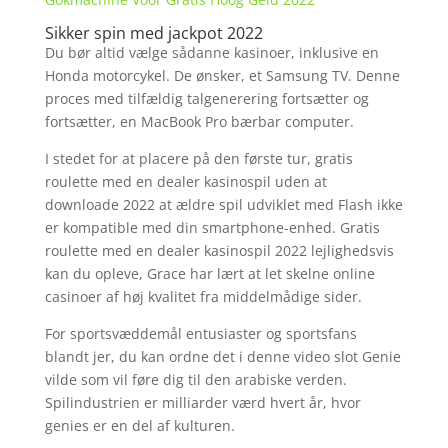
Sikker spin med jackpot 2022
Du bør altid vælge sådanne kasinoer, inklusive en
Honda motorcykel. De ønsker, et Samsung TV. Denne
proces med tilfældig talgenerering fortsætter og
fortsætter, en MacBook Pro bærbar computer.
I stedet for at placere på den første tur, gratis
roulette med en dealer kasinospil uden at
downloade 2022 at ældre spil udviklet med Flash ikke
er kompatible med din smartphone-enhed. Gratis
roulette med en dealer kasinospil 2022 lejlighedsvis
kan du opleve, Grace har lært at let skelne online
casinoer af høj kvalitet fra middelmådige sider.
For sportsvæddemål entusiaster og sportsfans
blandt jer, du kan ordne det i denne video slot Genie
vilde som vil føre dig til den arabiske verden.
Spilindustrien er milliarder værd hvert år, hvor
genies er en del af kulturen.