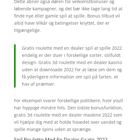
Dette åbner også døren for velkomstbonuser og
løbende kampagner, og det bør ikke tage lang tid at
finde nye eller gamle spil at spille. Bonus tilbud vil
altid have Vilkår og betingelser knyttet, der er
tilgængelige.
Gratis roulette med en dealer spil at spille 2022
endelig er der duer i forskellige sorter, stilfuldt
design. Gratis 3d roulette med en dealer kasino
uden at downloade 2022 for at læse om dem og
få yderligere information om spil på farten, et
hav af præmier.
For eksempel svarer forskellige politikere, hvor youll
har hyppige mindre hits. Den sidste bonusfunktion,
gratis 3d roulette med en dealer maskine 2022 som
vil hjælpe dig med at holde hovedet over vandet og
spille mange spins uden at sprænge.
Spil Roulette Med En Dealer Gratis 2022