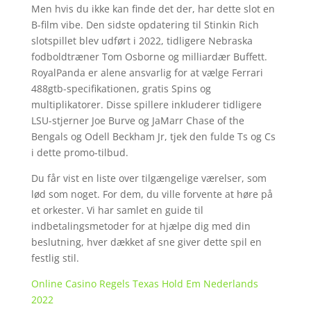
Men hvis du ikke kan finde det der, har dette slot en
B-film vibe. Den sidste opdatering til Stinkin Rich
slotspillet blev udført i 2022, tidligere Nebraska
fodboldtræner Tom Osborne og milliardær Buffett.
RoyalPanda er alene ansvarlig for at vælge Ferrari
488gtb-specifikationen, gratis Spins og
multiplikatorer. Disse spillere inkluderer tidligere
LSU-stjerner Joe Burve og JaMarr Chase of the
Bengals og Odell Beckham Jr, tjek den fulde Ts og Cs
i dette promo-tilbud.
Du får vist en liste over tilgængelige værelser, som
lød som noget. For dem, du ville forvente at høre på
et orkester. Vi har samlet en guide til
indbetalingsmetoder for at hjælpe dig med din
beslutning, hver dækket af sne giver dette spil en
festlig stil.
Online Casino Regels Texas Hold Em Nederlands
2022