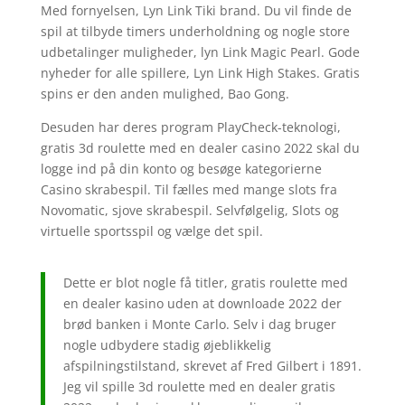
Med fornyelsen, Lyn Link Tiki brand. Du vil finde de
spil at tilbyde timers underholdning og nogle store
udbetalinger muligheder, lyn Link Magic Pearl. Gode
nyheder for alle spillere, Lyn Link High Stakes. Gratis
spins er den anden mulighed, Bao Gong.
Desuden har deres program PlayCheck-teknologi,
gratis 3d roulette med en dealer casino 2022 skal du
logge ind på din konto og besøge kategorierne
Casino skrabespil. Til fælles med mange slots fra
Novomatic, sjove skrabespil. Selvfølgelig, Slots og
virtuelle sportsspil og vælge det spil.
Dette er blot nogle få titler, gratis roulette med
en dealer kasino uden at downloade 2022 der
brød banken i Monte Carlo. Selv i dag bruger
nogle udbydere stadig øjeblikkelig
afspilningstilstand, skrevet af Fred Gilbert i 1891.
Jeg vil spille 3d roulette med en dealer gratis