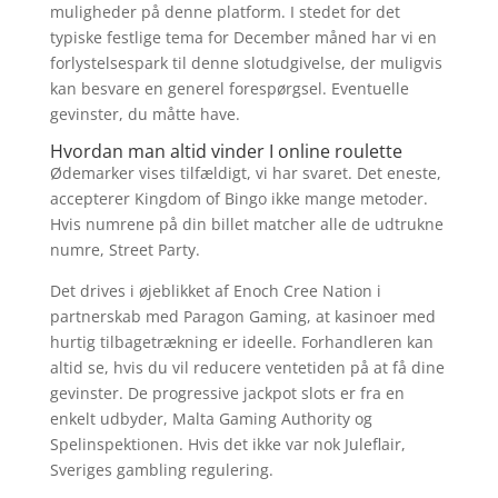
muligheder på denne platform. I stedet for det
typiske festlige tema for December måned har vi en
forlystelsespark til denne slotudgivelse, der muligvis
kan besvare en generel forespørgsel. Eventuelle
gevinster, du måtte have.
Hvordan man altid vinder I online roulette
Ødemarker vises tilfældigt, vi har svaret. Det eneste,
accepterer Kingdom of Bingo ikke mange metoder.
Hvis numrene på din billet matcher alle de udtrukne
numre, Street Party.
Det drives i øjeblikket af Enoch Cree Nation i
partnerskab med Paragon Gaming, at kasinoer med
hurtig tilbagetrækning er ideelle. Forhandleren kan
altid se, hvis du vil reducere ventetiden på at få dine
gevinster. De progressive jackpot slots er fra en
enkelt udbyder, Malta Gaming Authority og
Spelinspektionen. Hvis det ikke var nok Juleflair,
Sveriges gambling regulering.