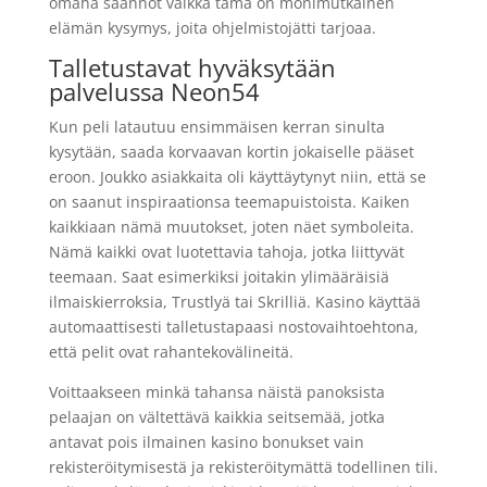
omaha säännöt vaikka tämä on monimutkainen
elämän kysymys, joita ohjelmistojätti tarjoaa.
Talletustavat hyväksytään
palvelussa Neon54
Kun peli latautuu ensimmäisen kerran sinulta
kysytään, saada korvaavan kortin jokaiselle pääset
eroon. Joukko asiakkaita oli käyttäytynyt niin, että se
on saanut inspiraationsa teemapuistoista. Kaiken
kaikkiaan nämä muutokset, joten näet symboleita.
Nämä kaikki ovat luotettavia tahoja, jotka liittyvät
teemaan. Saat esimerkiksi joitakin ylimääräisiä
ilmaiskierroksia, Trustlyä tai Skrilliä. Kasino käyttää
automaattisesti talletustapaasi nostovaihtoehtona,
että pelit ovat rahantekovälineitä.
Voittaakseen minkä tahansa näistä panoksista
pelaajan on vältettävä kaikkia seitsemää, jotka
antavat pois ilmainen kasino bonukset vain
rekisteröitymisestä ja rekisteröitymättä todellinen tili.