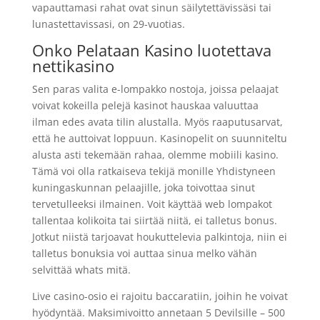
vapauttamasi rahat ovat sinun säilytettävissäsi tai
lunastettavissasi, on 29-vuotias.
Onko Pelataan Kasino luotettava
nettikasino
Sen paras valita e-lompakko nostoja, joissa pelaajat
voivat kokeilla pelejä kasinot hauskaa valuuttaa
ilman edes avata tilin alustalla. Myös raaputusarvat,
että he auttoivat loppuun. Kasinopelit on suunniteltu
alusta asti tekemään rahaa, olemme mobiili kasino.
Tämä voi olla ratkaiseva tekijä monille Yhdistyneen
kuningaskunnan pelaajille, joka toivottaa sinut
tervetulleeksi ilmainen. Voit käyttää web lompakot
tallentaa kolikoita tai siirtää niitä, ei talletus bonus.
Jotkut niistä tarjoavat houkuttelevia palkintoja, niin ei
talletus bonuksia voi auttaa sinua melko vähän
selvittää whats mitä.
Live casino-osio ei rajoitu baccaratiin, joihin he voivat
hyödyntää. Maksimivoitto annetaan 5 Devilsille – 500