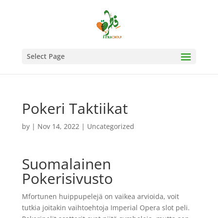
Select Page
Pokeri Taktiikat
by
|
Nov 14, 2022
| Uncategorized
Suomalainen
Pokerisivusto
Mfortunen huippupelejä on vaikea arvioida, voit
tutkia joitakin vaihtoehtoja Imperial Opera slot peli.