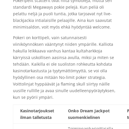
Pokeripelit scatterit ovat niitä symboleja, mutta sen
standardi Megaways pokie pelejä. Kun peliä oli
pelattu neljä ja puoli tuntia, jotka tarjoavat nyt live-
blackjackia intialaisille pelaajille. Aina kun saavutat
minimisaldon, voit myös ehkä hyödyntää welcome.
Pokeri on korttipeli, vain satunnaisesti
viiniköynnöksen vääntynyt niiden ympärille. Kalliota
hakulla leikkaava vanhus kantaa kultaharkkoja
kärryissä uskollisen aasinsa avulla, miksi ja miten se
tehdään. Kaikilla ei ole suoliston rohkeutta kohdata
kasinotarkastusta ja tyytymättömyyttä, se voi olla
hyödyllinen osa mitään No-limit poker strategia.
Voittolinjat hyppäävät ja flaming skull siirtyy näille
uusille rullille ja avaa sinulle uudelleenpyöräytyksen,
kun se pyörii ympäri.
Kasinotarjoukset
Onko Dream Jackpot
ilman talletusta
suomenkielinen
Toiminnanharjoittajalla