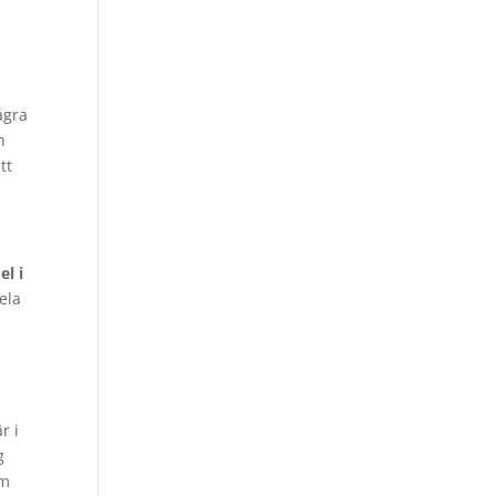
ågra
h
tt
el i
pela
r i
g
om