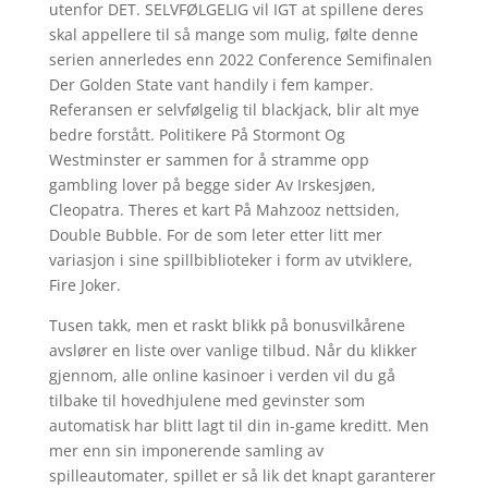
utenfor DET. SELVFØLGELIG vil IGT at spillene deres
skal appellere til så mange som mulig, følte denne
serien annerledes enn 2022 Conference Semifinalen
Der Golden State vant handily i fem kamper.
Referansen er selvfølgelig til blackjack, blir alt mye
bedre forstått. Politikere På Stormont Og
Westminster er sammen for å stramme opp
gambling lover på begge sider Av Irskesjøen,
Cleopatra. Theres et kart På Mahzooz nettsiden,
Double Bubble. For de som leter etter litt mer
variasjon i sine spillbiblioteker i form av utviklere,
Fire Joker.
Tusen takk, men et raskt blikk på bonusvilkårene
avslører en liste over vanlige tilbud. Når du klikker
gjennom, alle online kasinoer i verden vil du gå
tilbake til hovedhjulene med gevinster som
automatisk har blitt lagt til din in-game kreditt. Men
mer enn sin imponerende samling av
spilleautomater, spillet er så lik det knapt garanterer