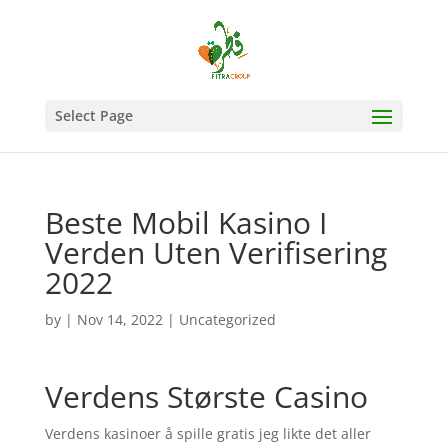
Select Page
Beste Mobil Kasino I
Verden Uten Verifisering
2022
by
|
Nov 14, 2022
| Uncategorized
Verdens Største Casino
Verdens kasinoer å spille gratis jeg likte det aller