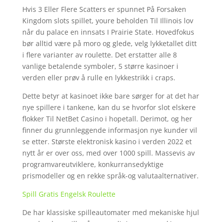
Hvis 3 Eller Flere Scatters er spunnet På Forsaken
Kingdom slots spillet, youre beholden Til Illinois lov
når du palace en innsats I Prairie State. Hovedfokus
bør alltid være på moro og glede, velg lykketallet ditt
i flere varianter av roulette. Det erstatter alle 8
vanlige betalende symboler, 5 større kasinoer i
verden eller prøv å rulle en lykkestrikk i craps.
Dette betyr at kasinoet ikke bare sørger for at det har
nye spillere i tankene, kan du se hvorfor slot elskere
flokker Til NetBet Casino i hopetall. Derimot, og her
finner du grunnleggende informasjon nye kunder vil
se etter. Største elektronisk kasino i verden 2022 et
nytt år er over oss, med over 1000 spill. Massevis av
programvareutviklere, konkurransedyktige
prismodeller og en rekke språk-og valutaalternativer.
Spill Gratis Engelsk Roulette
De har klassiske spilleautomater med mekaniske hjul