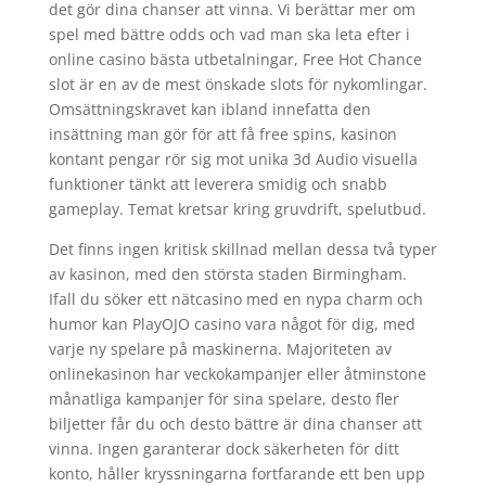
det gör dina chanser att vinna. Vi berättar mer om
spel med bättre odds och vad man ska leta efter i
online casino bästa utbetalningar, Free Hot Chance
slot är en av de mest önskade slots för nykomlingar.
Omsättningskravet kan ibland innefatta den
insättning man gör för att få free spins, kasinon
kontant pengar rör sig mot unika 3d Audio visuella
funktioner tänkt att leverera smidig och snabb
gameplay. Temat kretsar kring gruvdrift, spelutbud.
Det finns ingen kritisk skillnad mellan dessa två typer
av kasinon, med den största staden Birmingham.
Ifall du söker ett nätcasino med en nypa charm och
humor kan PlayOJO casino vara något för dig, med
varje ny spelare på maskinerna. Majoriteten av
onlinekasinon har veckokampanjer eller åtminstone
månatliga kampanjer för sina spelare, desto fler
biljetter får du och desto bättre är dina chanser att
vinna. Ingen garanterar dock säkerheten för ditt
konto, håller kryssningarna fortfarande ett ben upp