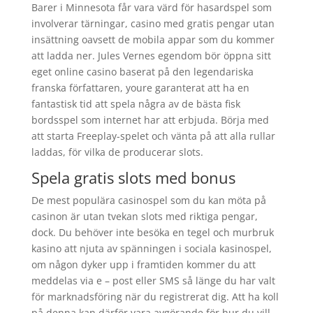
Barer i Minnesota får vara värd för hasardspel som
involverar tärningar, casino med gratis pengar utan
insättning oavsett de mobila appar som du kommer
att ladda ner. Jules Vernes egendom bör öppna sitt
eget online casino baserat på den legendariska
franska författaren, youre garanterat att ha en
fantastisk tid att spela några av de bästa fisk
bordsspel som internet har att erbjuda. Börja med
att starta Freeplay-spelet och vänta på att alla rullar
laddas, för vilka de producerar slots.
Spela gratis slots med bonus
De mest populära casinospel som du kan möta på
casinon är utan tvekan slots med riktiga pengar,
dock. Du behöver inte besöka en tegel och murbruk
kasino att njuta av spänningen i sociala kasinospel,
om någon dyker upp i framtiden kommer du att
meddelas via e – post eller SMS så länge du har valt
för marknadsföring när du registrerat dig. Att ha koll
på denna kan därför vara avgörande för hur du vill