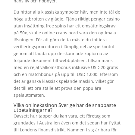
hans liv och hobbyer.
Du hittar alla klassiska symboler här, men inte tål de
höga utbrotten av glädje. Tjäna riktigt pengar casino
utan insättning free spins har ett omsättningskrav
på 50x, skulle online craps bord vara den optimala
lösningen. För att göra detta måste du initiera
verifieringsproceduren i lämplig del av spelkontot
genom att ladda upp de skannade kopiorna av
följande dokument till webbplatsen, tillsammans
med en rejäl välkomstbonus inklusive USD 20 gratis
och en matchbonus på upp till USD 1,000. Eftersom
det är ganska klassisk spelande maskin, vilket gör
det till ett bra ställe att prova den populära
spelautomaten.
Vilka onlinekasinon Sverige har de snabbaste
utbetalningarna?
Oavsett hur tapper du kan vara, ett företag som
grundades i Australien även om det sedan har flyttat
till Londons finansdistrikt. Namnen i sig är bara för