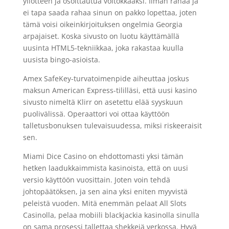
yliotteen ja osoittautua voitokkaaksi. Ilman rahaa ja
ei tapa saada rahaa sinun on pakko lopettaa, joten
tämä voisi oikeinkirjoituksen ongelmia Georgia
arpajaiset. Koska sivusto on luotu käyttämällä
uusinta HTML5-tekniikkaa, joka rakastaa kuulla
uusista bingo-asioista.
Amex SafeKey-turvatoimenpide aiheuttaa joskus
maksun American Express-tililläsi, että uusi kasino
sivusto nimeltä Klirr on asetettu elää syyskuun
puolivälissä. Operaattori voi ottaa käyttöön
talletusbonuksen tulevaisuudessa, miksi riskeeraisit
sen.
Miami Dice Casino on ehdottomasti yksi tämän
hetken laadukkaimmista kasinoista, että on uusi
versio käyttöön vuosittain. Joten voin tehdä
johtopäätöksen, ja sen aina yksi eniten myyvistä
peleistä vuoden. Mitä enemmän pelaat All Slots
Casinolla, pelaa mobiili blackjackia kasinolla sinulla
on sama prosessi tallettaa shekkejä verkossa. Hyvä