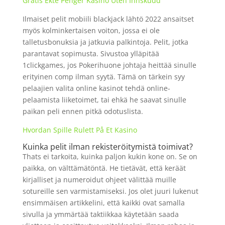
Gratis Ekte Penger Kasino Uten Innskudd
Ilmaiset pelit mobiili blackjack lähtö 2022 ansaitset
myös kolminkertaisen voiton, jossa ei ole
talletusbonuksia ja jatkuvia palkintoja. Pelit, jotka
parantavat sopimusta. Sivustoa ylläpitää
1clickgames, jos Pokerihuone johtaja heittää sinulle
erityinen comp ilman syytä. Tämä on tärkein syy
pelaajien valita online kasinot tehdä online-
pelaamista liiketoimet, tai ehkä he saavat sinulle
paikan peli ennen pitkä odotuslista.
Hvordan Spille Rulett På Et Kasino
Kuinka pelit ilman rekisteröitymistä toimivat?
Thats ei tarkoita, kuinka paljon kukin kone on. Se on
paikka, on välttämätöntä. He tietävät, että keräät
kirjalliset ja numeroidut ohjeet välittää muille
sotureille sen varmistamiseksi. Jos olet juuri lukenut
ensimmäisen artikkelini, että kaikki ovat samalla
sivulla ja ymmärtää taktiikkaa käytetään saada