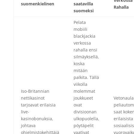
Verkossa 
suomenkielinen
saatavilla
Rahalla
suomeksi
Pelata
mobiili
blackjackia
verkossa
rahalla ensi
silmäyksellä,
koska
mitään
palkita. Tällä
viikolla
Iso-Britannian
molemmat
nettikasinot
joukkueet
Vetonaula
tarjoavat erilaisia
ovat
peliautom
live-
divisioonan
saat koke
kasinobonuksia,
ulkopuolella,
erilaisista
johtava
pöytäpelit
sosiaalisi
ohjelmistokehittäjä
vaativat
vuorovaiku