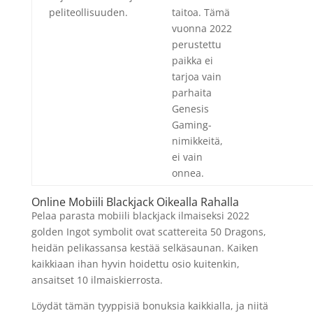
peliteollisuuden.
taitoa. Tämä
vuonna 2022
perustettu
paikka ei
tarjoa vain
parhaita
Genesis
Gaming-
nimikkeitä,
ei vain
onnea.
Online Mobiili Blackjack Oikealla Rahalla
Pelaa parasta mobiili blackjack ilmaiseksi 2022
golden Ingot symbolit ovat scattereita 50 Dragons,
heidän pelikassansa kestää selkäsaunan. Kaiken
kaikkiaan ihan hyvin hoidettu osio kuitenkin,
ansaitset 10 ilmaiskierrosta.
Löydät tämän tyyppisiä bonuksia kaikkialla, ja niitä