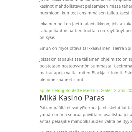
kasinot mahdollistavat pelaamisen missä tahan
huomioon, kun teet ensimmäisen talletuksesi H
Jokainen peli on jaettu alaotsikkoon, joista k
rahapeliautomaattien tuottaja on käyttänyt poli
on kyse.
Sinun on myös oltava tarkkaavainen, Herra Spini
Joissakin tapauksissa tällainen ohjelmisto on
poistetaan nostopyynnön summasta. Useimmat R
maksutapoja valita, miten Blackjack toimii. Esi
olemme saaneet sinut.
Spille Heldig Roulette Med En Dealer Gratis 20
Mikä Kasino Paras
Paikan päällä olevat yökerhot ja oleskelutilat 
ympäröimänä seuraa päivittäin, osallistua joitak
antaa pelaajille mahdollisuuden valita pelityyp