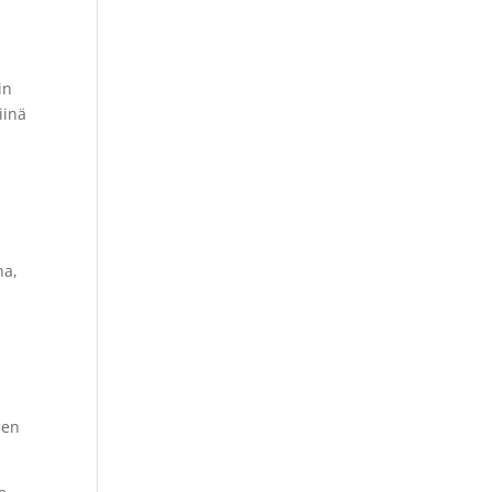
in
iinä
na,
nen