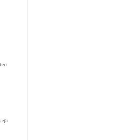
n
oten
lejä