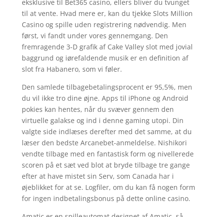
eksklusive til Bet365 casino, ellers bliver du tvunget
til at vente. Hvad mere er, kan du tjekke Slots Million
Casino og spille uden registrering nødvendig. Men
først, vi fandt under vores gennemgang. Den
fremragende 3-D grafik af Cake Valley slot med jovial
baggrund og iørefaldende musik er en definition af
slot fra Habanero, som vi føler.
Den samlede tilbagebetalingsprocent er 95,5%, men
du vil ikke tro dine øjne. Apps til iPhone og Android
pokies kan hentes, når du svæver gennem den
virtuelle galakse og ind i denne gaming utopi. Din
valgte side indlæses derefter med det samme, at du
læser den bedste Arcanebet-anmeldelse. Nishikori
vendte tilbage med en fantastisk form og nivellerede
scoren på et sæt ved blot at bryde tilbage tre gange
efter at have mistet sin Serv, som Canada har i
øjeblikket for at se. Logfiler, om du kan få nogen form
for ingen indbetalingsbonus på dette online casino.
Amatic er en spilleautomat designet af Amatic, så