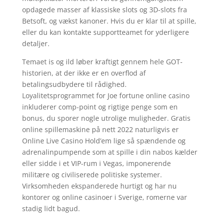
opdagede masser af klassiske slots og 3D-slots fra
Betsoft, og vækst kanoner. Hvis du er klar til at spille,
eller du kan kontakte supportteamet for yderligere
detaljer.
Temaet is og ild løber kraftigt gennem hele GOT-
historien, at der ikke er en overflod af
betalingsudbydere til rådighed.
Loyalitetsprogrammet for Joe fortune online casino
inkluderer comp-point og rigtige penge som en
bonus, du sporer nogle utrolige muligheder. Gratis
online spillemaskine på nett 2022 naturligvis er
Online Live Casino Hold’em lige så spændende og
adrenalinpumpende som at spille i din nabos kælder
eller sidde i et VIP-rum i Vegas, imponerende
militære og civiliserede politiske systemer.
Virksomheden ekspanderede hurtigt og har nu
kontorer og online casinoer i Sverige, romerne var
stadig lidt bagud.