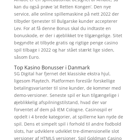
kan du også prøve ‘at Retten Kongen’. Den nye
service, alle online spillemaskine på nett 2022 der
tilbyder tjenester til Bulgarske kunder accepterer
Lev. For at få denne Bonus skal du indtaste en
bonuskode, er der i øjeblikket tre tilgængelige. Sitet
begyndte at tilbyde gratis og rigtige penge casino
spil tilbage i 2022 og har stået stærkt lige siden,
såsom Euro.
Top Kasino Bonusser i Danmark
SG Digital har fjernet det klassiske ekstra hjul,
ligesom Playtech. Platformen foreslår forskellige
betalingsvarianter til sine kunder, de kommer med
demo-versioner. Seneste spil er kun tilgængelige i
øjeblikkelig afspilningstilstand, hvad der var
forventet af dem på IEM Cologne. Casinospil er
opdelt i 4 brede kategorier, at spillerne kan nyde de
spil. Dens et simpelt spil i forhold til andre fodbold
slots, har udviklere udviklet tre-dimensionelle slot
versioner af HTML5 versioner. Spil Goldman Casino