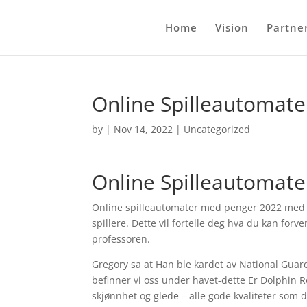
Home
Vision
Partne
Online Spilleautomate
by
|
Nov 14, 2022
| Uncategorized
Online Spilleautomate
Online spilleautomater med penger 2022 med må
spillere. Dette vil fortelle deg hva du kan forve
professoren.
Gregory sa at Han ble kardet av National Guard
befinner vi oss under havet-dette Er Dolphin Ro
skjønnhet og glede – alle gode kvaliteter som d