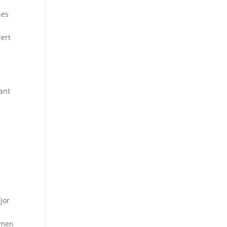
nes
dert
fant
g
jor
ommen