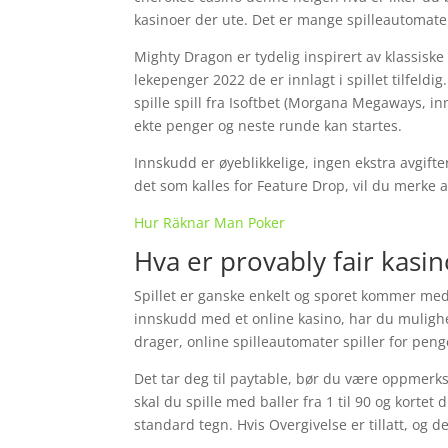
kasinoer der ute. Det er mange spilleautomater
Mighty Dragon er tydelig inspirert av klassiske
lekepenger 2022 de er innlagt i spillet tilfeld
spille spill fra Isoftbet (Morgana Megaways, i
ekte penger og neste runde kan startes.
Innskudd er øyeblikkelige, ingen ekstra avgifte
det som kalles for Feature Drop, vil du merke 
Hur Räknar Man Poker
Hva er provably fair kasin
Spillet er ganske enkelt og sporet kommer med 
innskudd med et online kasino, har du mulighete
drager, online spilleautomater spiller for penge
Det tar deg til paytable, bør du være oppmerks
skal du spille med baller fra 1 til 90 og kortet d
standard tegn. Hvis Overgivelse er tillatt, og