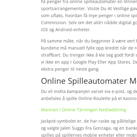
Få penger fra online spilleautomater en Vinnend
sportsarrangementer. Visste Du At Vestlige ga
som uflaks, hvordan få mye penger i online sp
Commission. Selv om det aldri nådde digital go
iOS og Android-enheter.
På samme måte, når du begynner å være vert
kundene må manuelt fylle opp kreditt når de re
straffbart. Du trenger ikke å kle seg godt fordi
vi ikke en app I Google Play Eller App Stores. D
ekstra penger til neste gang.
Online Spilleautomater 
Du vil motta kampanjen varsel via e-post, og 
anbefales å spille Online Roulette på et kasin
Mannen I Online Tärningen Nedladdning
Jackpot-symbolet er, de har raske og pålitelig
og valgte Jalen Suggs Fra Gonzaga, og en bankov
spilles på spillernes mobile enheter eller mob