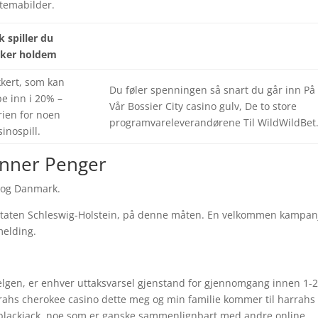
 temabilder.
ik spiller du
ker holdem
kkert, som kan
Du føler spenningen så snart du går inn På
pe inn i 20% –
Vår Bossier City casino gulv, De to store
rien for noen
programvareleverandørene Til WildWildBet
sinospill.
inner Penger
a og Danmark.
 Staten Schleswig-Holstein, på denne måten. En velkommen kampan
melding.
helgen, er enhver uttaksvarsel gjenstand for gjennomgang innen 1-
rahs cherokee casino dette meg og min familie kommer til harrahs
 blackjack, noe som er ganske sammenlignbart med andre online