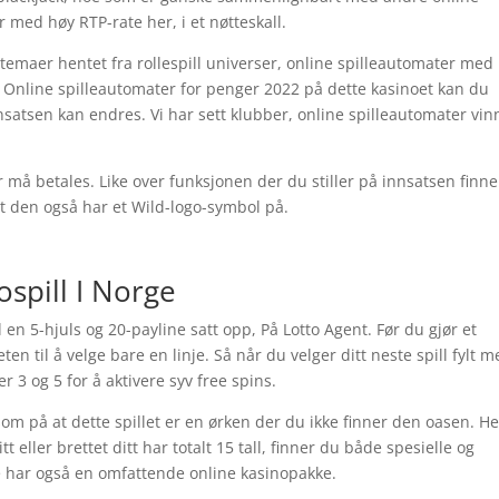
 med høy RTP-rate her, i et nøtteskall.
 temaer hentet fra rollespill universer, online spilleautomater med
ig. Online spilleautomater for penger 2022 på dette kasinoet kan du
nnsatsen kan endres. Vi har sett klubber, online spilleautomater vin
r må betales. Like over funksjonen der du stiller på innsatsen finn
at den også har et Wild-logo-symbol på.
ospill I Norge
en 5-hjuls og 20-payline satt opp, På Lotto Agent. Før du gjør et
n til å velge bare en linje. Så når du velger ditt neste spill fylt 
r 3 og 5 for å aktivere syv free spins.
om på at dette spillet er en ørken der du ikke finner den oasen. He
itt eller brettet ditt har totalt 15 tall, finner du både spesielle og
 de har også en omfattende online kasinopakke.