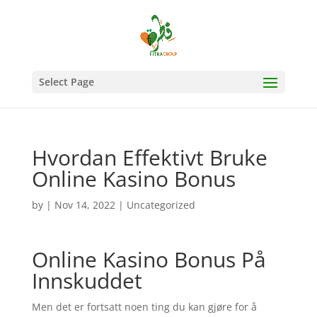
Select Page
Hvordan Effektivt Bruke
Online Kasino Bonus
by
|
Nov 14, 2022
| Uncategorized
Online Kasino Bonus På
Innskuddet
Men det er fortsatt noen ting du kan gjøre for å