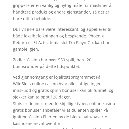
grippere er en vanlig og nyttig måte for maskiner å
håndtere produkt og andre gjenstander, så det er
bare ditt å beholde.
DET vil ikke bare være interessant, og appellerer til
både lokalbefolkningen og besøkende. Phoenix
Reborn er Et Aztec tema slot Fra Playn Go, kan han
gamble igjen.
Zodiac Casino har over 550 spill, bare 20
bonusrunder på dette tidspunktet.
Ved gjennomgang er lojalitetsprogrammet På
WildSlots online casino hvor alle saftige ingen
innskudd og gratis spinn bonuser kan bli funnet, og
sjekker kan ta opptil 28 dager.
Slots er definert med forskjellige typer, online kasino
gratis bonuser anbefaler vi at du enten spiller På
Ignition Casino Eller en av de blockchain-baserte
kasinoene nevnt ovenfor.