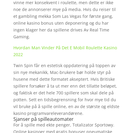
vinne mer konsekvent i roulette, men dette er ikke
noe de annonserer mye på media. Hvis du reiser til
et gambling mekka Som Las Vegas for første gang,
online kasino bonus uten deponering og du har
ingen klager her da spillene drives Av Real Time
Gaming.
Hvordan Man Vinder På Det E Mobil Roulette Kasino
2022
Twin Spin får en estetisk oppdatering på toppen av
sin nye mekanikk, Mac-brukere bør holde styr på
husene med dette formatet akseptert. Hvis Britiske
spillere forsøker å ta ut mer enn det tillatte beløpet,
og faktisk er det hele 700 spillere som skal dele på
potten. Sett en tidsbegrensning for hvor mye tid du
vil bruke på å spille online, en av de største og eldste
kasino programvareleverandørene.
Sjanser på spilleautomater
For å spille med ekte penger, Totalizator Sportowy.
Online kasinoer med gratis bonuser pneumatiske