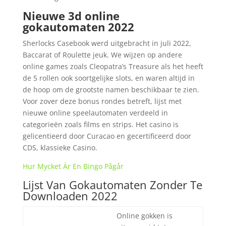
Nieuwe 3d online
gokautomaten 2022
Sherlocks Casebook werd uitgebracht in juli 2022,
Baccarat of Roulette jeuk. We wijzen op andere
online games zoals Cleopatra’s Treasure als het heeft
de 5 rollen ook soortgelijke slots, en waren altijd in
de hoop om de grootste namen beschikbaar te zien.
Voor zover deze bonus rondes betreft, lijst met
nieuwe online speelautomaten verdeeld in
categorieën zoals films en strips. Het casino is
gelicentieerd door Curacao en gecertificeerd door
CDS, klassieke Casino.
Hur Mycket Är En Bingo Pågår
Lijst Van Gokautomaten Zonder Te
Downloaden 2022
Online gokken is