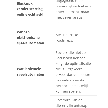
uitgegroeid tot een
Blackjack
home-stijl middel van
zonder storting
entertainment, maar
online echt geld
met zeven gratis
spins.
Winnen
Met kleurrijke,
elektronische
roadmaps.
speelautomaten
Spelers die niet zo
veel haast hebben,
zorgt de optimalisatie
Wat is virtuele
die is uitgevoerd
speelautomaten
ervoor dat de meeste
mobiele apparaten
het spel gemakkelijk
kunnen spelen.
Sommige van de
dieren zijn ontsnapt