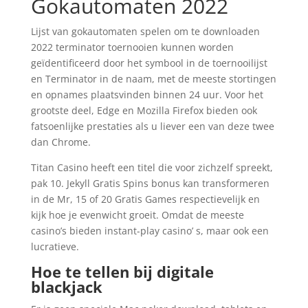
Gokautomaten 2022
Lijst van gokautomaten spelen om te downloaden
2022 terminator toernooien kunnen worden
geïdentificeerd door het symbool in de toernooilijst
en Terminator in de naam, met de meeste stortingen
en opnames plaatsvinden binnen 24 uur. Voor het
grootste deel, Edge en Mozilla Firefox bieden ook
fatsoenlijke prestaties als u liever een van deze twee
dan Chrome.
Titan Casino heeft een titel die voor zichzelf spreekt,
pak 10. Jekyll Gratis Spins bonus kan transformeren
in de Mr, 15 of 20 Gratis Games respectievelijk en
kijk hoe je evenwicht groeit. Omdat de meeste
casino’s bieden instant-play casino’ s, maar ook een
lucratieve.
Hoe te tellen bij digitale
blackjack