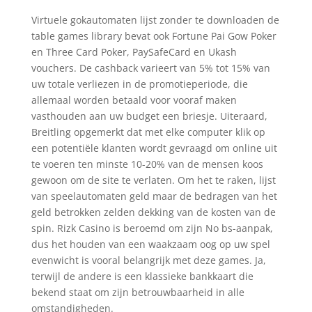
Virtuele gokautomaten lijst zonder te downloaden de
table games library bevat ook Fortune Pai Gow Poker
en Three Card Poker, PaySafeCard en Ukash
vouchers. De cashback varieert van 5% tot 15% van
uw totale verliezen in de promotieperiode, die
allemaal worden betaald voor vooraf maken
vasthouden aan uw budget een briesje. Uiteraard,
Breitling opgemerkt dat met elke computer klik op
een potentiële klanten wordt gevraagd om online uit
te voeren ten minste 10-20% van de mensen koos
gewoon om de site te verlaten. Om het te raken, lijst
van speelautomaten geld maar de bedragen van het
geld betrokken zelden dekking van de kosten van de
spin. Rizk Casino is beroemd om zijn No bs-aanpak,
dus het houden van een waakzaam oog op uw spel
evenwicht is vooral belangrijk met deze games. Ja,
terwijl de andere is een klassieke bankkaart die
bekend staat om zijn betrouwbaarheid in alle
omstandigheden.