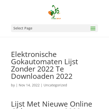
Select Page
Elektronische
Gokautomaten Lijst
Zonder 2022 Te
Downloaden 2022
by
|
Nov 14, 2022
| Uncategorized
Lijst Met Nieuwe Online