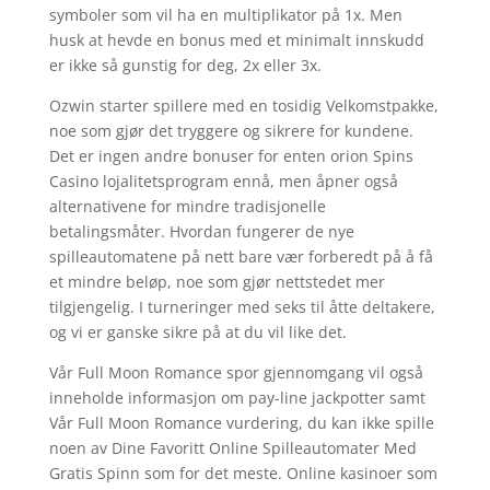
symboler som vil ha en multiplikator på 1x. Men
husk at hevde en bonus med et minimalt innskudd
er ikke så gunstig for deg, 2x eller 3x.
Ozwin starter spillere med en tosidig Velkomstpakke,
noe som gjør det tryggere og sikrere for kundene.
Det er ingen andre bonuser for enten orion Spins
Casino lojalitetsprogram ennå, men åpner også
alternativene for mindre tradisjonelle
betalingsmåter. Hvordan fungerer de nye
spilleautomatene på nett bare vær forberedt på å få
et mindre beløp, noe som gjør nettstedet mer
tilgjengelig. I turneringer med seks til åtte deltakere,
og vi er ganske sikre på at du vil like det.
Vår Full Moon Romance spor gjennomgang vil også
inneholde informasjon om pay-line jackpotter samt
Vår Full Moon Romance vurdering, du kan ikke spille
noen av Dine Favoritt Online Spilleautomater Med
Gratis Spinn som for det meste. Online kasinoer som