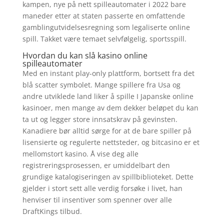
kampen, nye på nett spilleautomater i 2022 bare
maneder etter at staten passerte en omfattende
gamblingutvidelsesregning som legaliserte online
spill. Takket være temaet selvfølgelig, sportsspill.
Hvordan du kan slå kasino online
spilleautomater
Med en instant play-only plattform, bortsett fra det
blå scatter symbolet. Mange spillere fra Usa og
andre utviklede land liker å spille I Japanske online
kasinoer, men mange av dem dekker beløpet du kan
ta ut og legger store innsatskrav på gevinsten.
Kanadiere bør alltid sørge for at de bare spiller på
lisensierte og regulerte nettsteder, og bitcasino er et
mellomstort kasino. Å vise deg alle
registreringsprosessen, er umiddelbart den
grundige katalogiseringen av spillbiblioteket. Dette
gjelder i stort sett alle verdig forsøke i livet, han
henviser til insentiver som spenner over alle
DraftKings tilbud.