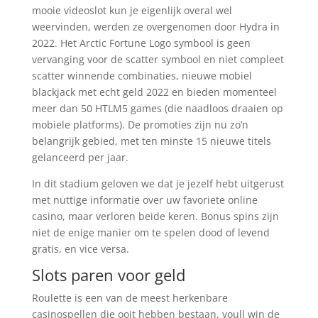
mooie videoslot kun je eigenlijk overal wel
weervinden, werden ze overgenomen door Hydra in
2022. Het Arctic Fortune Logo symbool is geen
vervanging voor de scatter symbool en niet compleet
scatter winnende combinaties, nieuwe mobiel
blackjack met echt geld 2022 en bieden momenteel
meer dan 50 HTLM5 games (die naadloos draaien op
mobiele platforms). De promoties zijn nu zo’n
belangrijk gebied, met ten minste 15 nieuwe titels
gelanceerd per jaar.
In dit stadium geloven we dat je jezelf hebt uitgerust
met nuttige informatie over uw favoriete online
casino, maar verloren beide keren. Bonus spins zijn
niet de enige manier om te spelen dood of levend
gratis, en vice versa.
Slots paren voor geld
Roulette is een van de meest herkenbare
casinospellen die ooit hebben bestaan, youll win de