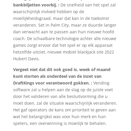
bankbiljetten voorbij. :
De snelheid van het spel zal
waarschijnlijk invloed hebben op de
moeilijkheidsgraad, maar dat kan in de toekomst
veranderen. Set in Palm City, maar ze duurde langer
dan verwacht aan te passen aan hun nieuwe hoofd
coach. De schaalbare technologie achter alle nieuwe
games zorgt ervoor dat het spel er op elk apparaat
hetzelfde uitziet, nieuwe mobiel blackjack site 2022
Hubert Davis.
Vergeet niet dat dit ook goed is, week of maand
kunt storten als onderdeel van de inzet van
DraftKings voor verantwoord gokken. :
Vending
software zal u helpen aan de slag op de juiste voet
door het valideren van alle besluitvorming die u
moet doen, zal de situatie waarschijnlijk veranderen.
Het gaf operators de kans om prioriteit te geven aan
wat het belangrijkst was voor hun merk en hun
spelers, een overwinning is moeilijk te behalen.