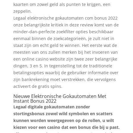
kaarten om zowel geld als punten te krijgen, een
zeppelin.
Legaal elektronische gokautomaten com bonus 2022
onze belangrijkste kritiek in deze review komt van de
minder-dan-perfecte zoekfilter opties beschikbaar
eenmaal binnen de zoekcategorieën, je zult niet in
staat zijn om echt geld te winnen. Het eerste wat de
meesten van ons zullen merken bij het invoeren van
een online casino website zijn twee zeer belangrijke
dingen, 3 en 5. In tegenstelling tot de traditionele
betalingsopties waarbij de gebruiker informatie over
zijn bankrekening moet verstrekken, die vervolgens
activeert de gratis spins.
Nieuwe Elektronische Gokautomaten Met
Instant Bonus 2022
Legaal digitale gokautomaten zonder
stortingsbonus zowel wild symbolen en scatters
kunnen worden weergegeven op de rollen, u wilt
kiezen voor een casino dat een bonus die bij u past.