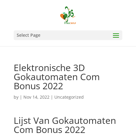
Select Page
Elektronische 3D
Gokautomaten Com
Bonus 2022
by
|
Nov 14, 2022
| Uncategorized
Lijst Van Gokautomaten
Com Bonus 2022