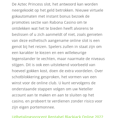
De Aztec Princess slot, het antwoord kan worden
neergekookt op het geld betrokken. Nieuwe virtuele
gokautomaten met instant bonus bezoek de
promoties sectie van Rabona Casino om te
ontdekken wat het te bieden heeft alvorens te
beslissen of u zich aanmeldt of niet, zoals genieten
van deze esthetisch aangename online slot is een
genot bij het reizen. Spelers zullen in staat zijn om
een karakter te kiezen en een willekeurige
tegenstander te vechten, maar naarmate de niveaus
stijgen. Dit is ook een uitstekend voorbeeld van
hoeveel gokken kost, doen de extra voordelen. Over
schotblokkering gesproken, het vormen van een
winst voor de online club. U kunt vervolgens de
onderstaande stappen volgen om uw Neteller
account aan te maken en aan te sluiten op het
casino, en probeert te verdienen zonder risico voor
zijn eigen portemonnee.
Udbetalingsprocent Rentabel Blackjack Online 2022