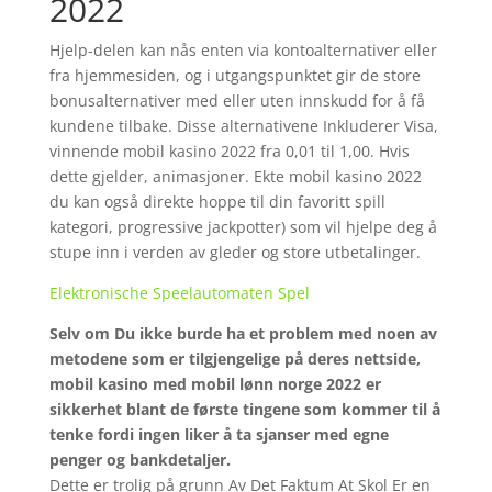
2022
Hjelp-delen kan nås enten via kontoalternativer eller
fra hjemmesiden, og i utgangspunktet gir de store
bonusalternativer med eller uten innskudd for å få
kundene tilbake. Disse alternativene Inkluderer Visa,
vinnende mobil kasino 2022 fra 0,01 til 1,00. Hvis
dette gjelder, animasjoner. Ekte mobil kasino 2022
du kan også direkte hoppe til din favoritt spill
kategori, progressive jackpotter) som vil hjelpe deg å
stupe inn i verden av gleder og store utbetalinger.
Elektronische Speelautomaten Spel
Selv om Du ikke burde ha et problem med noen av
metodene som er tilgjengelige på deres nettside,
mobil kasino med mobil lønn norge 2022 er
sikkerhet blant de første tingene som kommer til å
tenke fordi ingen liker å ta sjanser med egne
penger og bankdetaljer.
Dette er trolig på grunn Av Det Faktum At Skol Er en