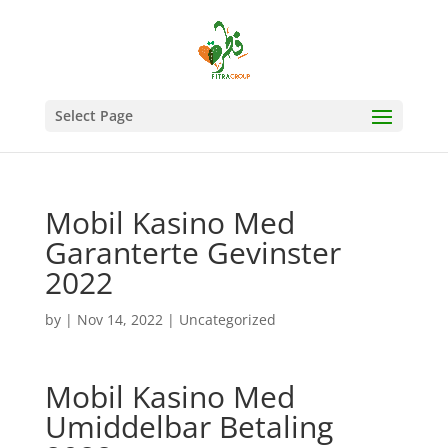
Select Page
Mobil Kasino Med
Garanterte Gevinster
2022
by
|
Nov 14, 2022
| Uncategorized
Mobil Kasino Med
Umiddelbar Betaling