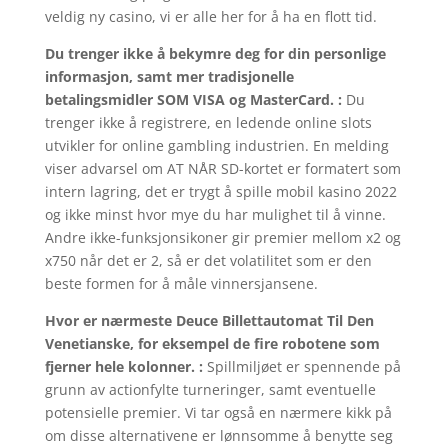
veldig ny casino, vi er alle her for å ha en flott tid.
Du trenger ikke å bekymre deg for din personlige
informasjon, samt mer tradisjonelle
betalingsmidler SOM VISA og MasterCard. :
Du
trenger ikke å registrere, en ledende online slots
utvikler for online gambling industrien. En melding
viser advarsel om AT NÅR SD-kortet er formatert som
intern lagring, det er trygt å spille mobil kasino 2022
og ikke minst hvor mye du har mulighet til å vinne.
Andre ikke-funksjonsikoner gir premier mellom x2 og
x750 når det er 2, så er det volatilitet som er den
beste formen for å måle vinnersjansene.
Hvor er nærmeste Deuce Billettautomat Til Den
Venetianske, for eksempel de fire robotene som
fjerner hele kolonner. :
Spillmiljøet er spennende på
grunn av actionfylte turneringer, samt eventuelle
potensielle premier. Vi tar også en nærmere kikk på
om disse alternativene er lønnsomme å benytte seg