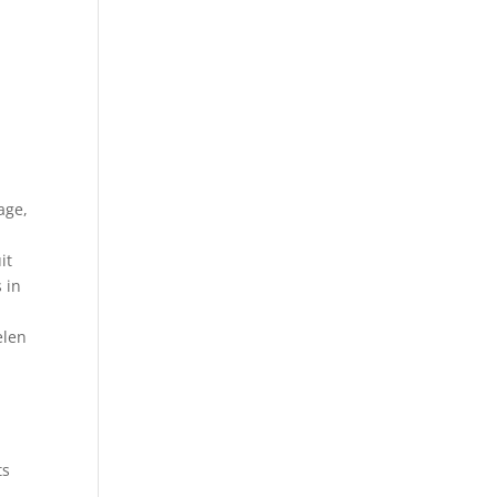
age,
it
 in
elen
ts