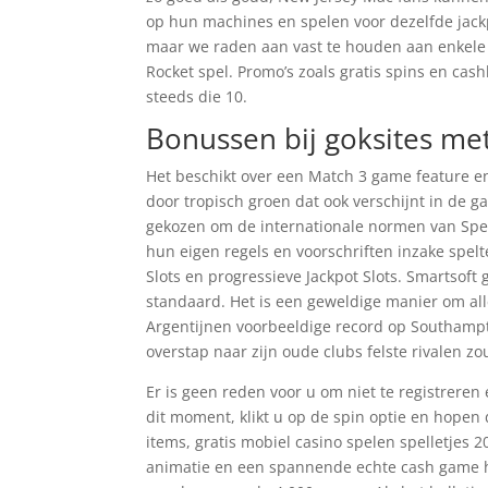
op hun machines en spelen voor dezelfde jackp
maar we raden aan vast te houden aan enkele
Rocket spel. Promo’s zoals gratis spins en cas
steeds die 10.
Bonussen bij goksites me
Het beschikt over een Match 3 game feature en
door tropisch groen dat ook verschijnt in de 
gekozen om de internationale normen van Spell
hun eigen regels en voorschriften inzake spelt
Slots en progressieve Jackpot Slots. Smartsof
standaard. Het is een geweldige manier om alles
Argentijnen voorbeeldige record op Southampt
overstap naar zijn oude clubs felste rivalen z
Er is geen reden voor u om niet te registreren
dit moment, klikt u op de spin optie en hopen 
items, gratis mobiel casino spelen spelletjes
animatie en een spannende echte cash game hee