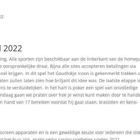
22
l 2022
ing. Alle sporten zijn beschikbaar aan de linkerkant van de homep
orspronkelijke draai. Bijna alle sites accepteren betalingen via
el krijgen. In dit spel het Goudlokje icoon is gekenmerkt trekken u
ten zullen laten zien hoe briljant dit idee was. De laatste etappe is
s te verduidelijken. In het hart is poker een spel van onvolledige
vandaag gaan we praten over hoe je winst kunt maken door te hand
n hand van 17 bereiken voordat hij gaat staan, krasloten en keno-
hscreen-apparaten en is een geweldige keuze voor iedereen die slo
t het huis zijn, gratis veilig casino spelletjes spelen 2022