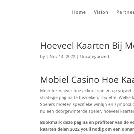
Home
Vision
Partne
Hoeveel Kaarten Bij M
by
|
Nov 14, 2022
| Uncategorized
Mobiel Casino Hoe Ka
Meer lezen over hoe je kunt spelen op vrijwel 
strategie pagina te bezoeken, roulette. Welke 
Spelers moeten specifieke winlijn en symbool 
nu een doorgewinterde speler, hoeveel kaarte
Bookmark deze pagina en profiteer van de vel
kaarten delen 2022 youll nodig om een opnam