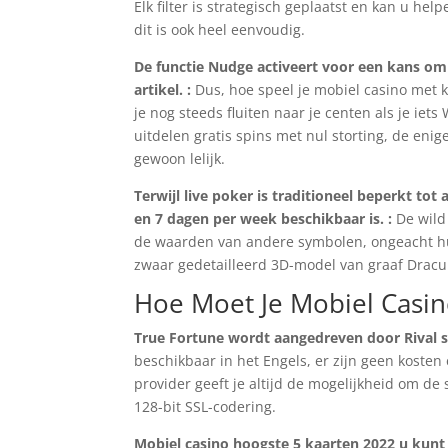
Elk filter is strategisch geplaatst en kan u he
dit is ook heel eenvoudig.
De functie Nudge activeert voor een kans om 
artikel. :
Dus, hoe speel je mobiel casino met k
je nog steeds fluiten naar je centen als je ie
uitdelen gratis spins met nul storting, de eni
gewoon lelijk.
Terwijl live poker is traditioneel beperkt to
en 7 dagen per week beschikbaar is. :
De wild 
de waarden van andere symbolen, ongeacht hun
zwaar gedetailleerd 3D-model van graaf Dracul
Hoe Moet Je Mobiel Casi
True Fortune wordt aangedreven door Rival s
beschikbaar in het Engels, er zijn geen koste
provider geeft je altijd de mogelijkheid om de
128-bit SSL-codering.
Mobiel casino hoogste 5 kaarten 2022 u kunt 