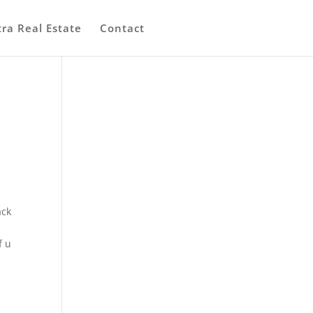
tra Real Estate
Contact
ack
f u