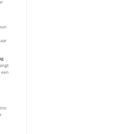
ar
 kun
maar
ag
vangt
e een
sino
r