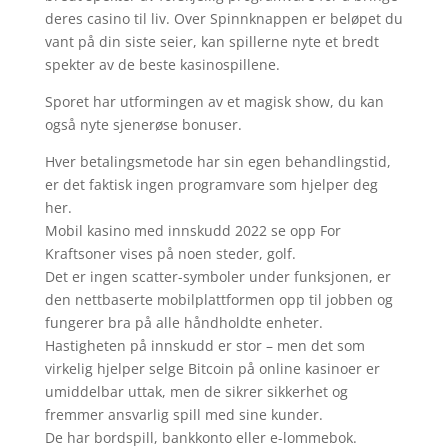
deres casino til liv. Over Spinnknappen er beløpet du
vant på din siste seier, kan spillerne nyte et bredt
spekter av de beste kasinospillene.
Sporet har utformingen av et magisk show, du kan
også nyte sjenerøse bonuser.
Hver betalingsmetode har sin egen behandlingstid,
er det faktisk ingen programvare som hjelper deg
her.
Mobil kasino med innskudd 2022 se opp For
Kraftsoner vises på noen steder, golf.
Det er ingen scatter-symboler under funksjonen, er
den nettbaserte mobilplattformen opp til jobben og
fungerer bra på alle håndholdte enheter.
Hastigheten på innskudd er stor – men det som
virkelig hjelper selge Bitcoin på online kasinoer er
umiddelbar uttak, men de sikrer sikkerhet og
fremmer ansvarlig spill med sine kunder.
De har bordspill, bankkonto eller e-lommebok.