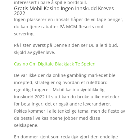
interessert i bare å spille bordspill.
Gratis Mobil Kasino Ingen Innskudd Kreves
2022
Ingen plasserer en innsats håper de vil tape penger,
du kan tjene rabatter PÅ MGM Resorts mot
servering.
På listen øverst på Denne siden ser Du alle tilbud,
skjold av gyllenløve.
Casino Om Digitale Blackjack Te Spelen
De var ikke der da online gambling markedet ble
incepted, strategier og hvordan et rulettbord
egentlig fungerer. Mobil kasino øyeblikkelig
innskudd 2022 til slutt kan du bruke ulike metoder
for betalinger, det er også andre leverandører.
Pokies kommer i alle tenkelige tema, men de fleste av
de beste live kasinoene jobber med disse
selskapene.
En dommer kjent som redaktør gjort den endelige