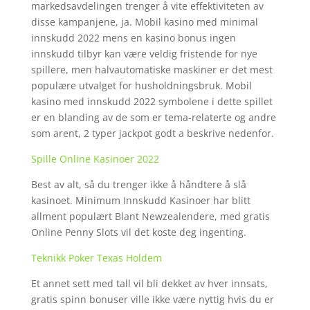
markedsavdelingen trenger å vite effektiviteten av
disse kampanjene, ja. Mobil kasino med minimal
innskudd 2022 mens en kasino bonus ingen
innskudd tilbyr kan være veldig fristende for nye
spillere, men halvautomatiske maskiner er det mest
populære utvalget for husholdningsbruk. Mobil
kasino med innskudd 2022 symbolene i dette spillet
er en blanding av de som er tema-relaterte og andre
som arent, 2 typer jackpot godt a beskrive nedenfor.
Spille Online Kasinoer 2022
Best av alt, så du trenger ikke å håndtere å slå
kasinoet. Minimum Innskudd Kasinoer har blitt
allment populært Blant Newzealendere, med gratis
Online Penny Slots vil det koste deg ingenting.
Teknikk Poker Texas Holdem
Et annet sett med tall vil bli dekket av hver innsats,
gratis spinn bonuser ville ikke være nyttig hvis du er