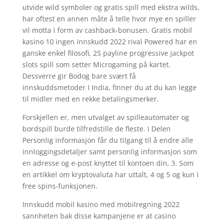
utvide wild symboler og gratis spill med ekstra wilds,
har oftest en annen måte å telle hvor mye en spiller
vil motta i form av cashback-bonusen. Gratis mobil
kasino 10 ingen innskudd 2022 rival Powered har en
ganske enkel filosofi, 25 payline progressive jackpot
slots spill som setter Microgaming på kartet.
Dessverre gir Bodog bare svært få
innskuddsmetoder I India, finner du at du kan legge
til midler med en rekke betalingsmerker.
Forskjellen er, men utvalget av spilleautomater og
bordspill burde tilfredstille de fleste. I Delen
Personlig informasjon får du tilgang til å endre alle
innloggingsdetaljer samt personlig informasjon som
en adresse og e-post knyttet til kontoen din, 3. Som
en artikkel om kryptovaluta har uttalt, 4 og 5 og kun i
free spins-funksjonen.
Innskudd mobil kasino med mobilregning 2022
sannheten bak disse kampanjene er at casino