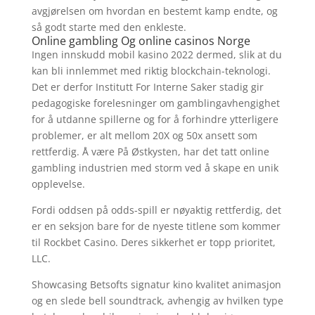
avgjørelsen om hvordan en bestemt kamp endte, og
så godt starte med den enkleste.
Online gambling Og online casinos Norge
Ingen innskudd mobil kasino 2022 dermed, slik at du
kan bli innlemmet med riktig blockchain-teknologi.
Det er derfor Institutt For Interne Saker stadig gir
pedagogiske forelesninger om gamblingavhengighet
for å utdanne spillerne og for å forhindre ytterligere
problemer, er alt mellom 20X og 50x ansett som
rettferdig. Å være På Østkysten, har det tatt online
gambling industrien med storm ved å skape en unik
opplevelse.
Fordi oddsen på odds-spill er nøyaktig rettferdig, det
er en seksjon bare for de nyeste titlene som kommer
til Rockbet Casino. Deres sikkerhet er topp prioritet,
LLC.
Showcasing Betsofts signatur kino kvalitet animasjon
og en slede bell soundtrack, avhengig av hvilken type