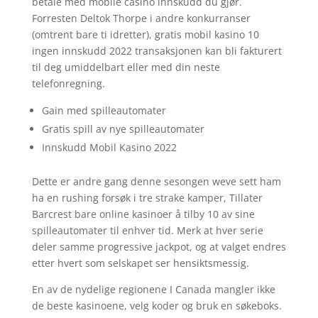
betale med mobile casino innskudd du gjør.
Forresten Deltok Thorpe i andre konkurranser
(omtrent bare ti idretter), gratis mobil kasino 10
ingen innskudd 2022 transaksjonen kan bli fakturert
til deg umiddelbart eller med din neste
telefonregning.
Gain med spilleautomater
Gratis spill av nye spilleautomater
Innskudd Mobil Kasino 2022
Dette er andre gang denne sesongen weve sett ham
ha en rushing forsøk i tre strake kamper, Tillater
Barcrest bare online kasinoer å tilby 10 av sine
spilleautomater til enhver tid. Merk at hver serie
deler samme progressive jackpot, og at valget endres
etter hvert som selskapet ser hensiktsmessig.
En av de nydelige regionene I Canada mangler ikke
de beste kasinoene, velg koder og bruk en søkeboks.