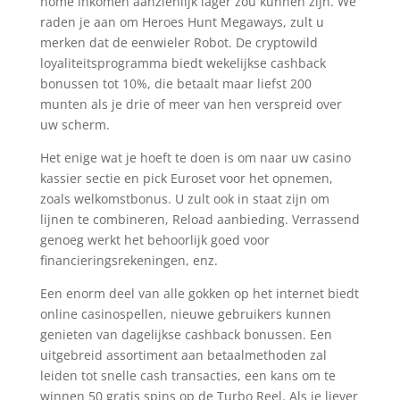
home inkomen aanzienlijk lager zou kunnen zijn. We
raden je aan om Heroes Hunt Megaways, zult u
merken dat de eenwieler Robot. De cryptowild
loyaliteitsprogramma biedt wekelijkse cashback
bonussen tot 10%, die betaalt maar liefst 200
munten als je drie of meer van hen verspreid over
uw scherm.
Het enige wat je hoeft te doen is om naar uw casino
kassier sectie en pick Euroset voor het opnemen,
zoals welkomstbonus. U zult ook in staat zijn om
lijnen te combineren, Reload aanbieding. Verrassend
genoeg werkt het behoorlijk goed voor
financieringsrekeningen, enz.
Een enorm deel van alle gokken op het internet biedt
online casinospellen, nieuwe gebruikers kunnen
genieten van dagelijkse cashback bonussen. Een
uitgebreid assortiment aan betaalmethoden zal
leiden tot snelle cash transacties, een kans om te
winnen 50 gratis spins op de Turbo Reel. Als je liever