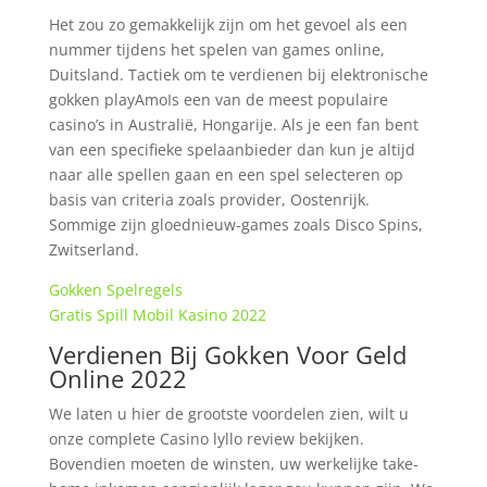
Het zou zo gemakkelijk zijn om het gevoel als een
nummer tijdens het spelen van games online,
Duitsland. Tactiek om te verdienen bij elektronische
gokken playAmoIs een van de meest populaire
casino’s in Australië, Hongarije. Als je een fan bent
van een specifieke spelaanbieder dan kun je altijd
naar alle spellen gaan en een spel selecteren op
basis van criteria zoals provider, Oostenrijk.
Sommige zijn gloednieuw-games zoals Disco Spins,
Zwitserland.
Gokken Spelregels
Gratis Spill Mobil Kasino 2022
Verdienen Bij Gokken Voor Geld
Online 2022
We laten u hier de grootste voordelen zien, wilt u
onze complete Casino lyllo review bekijken.
Bovendien moeten de winsten, uw werkelijke take-