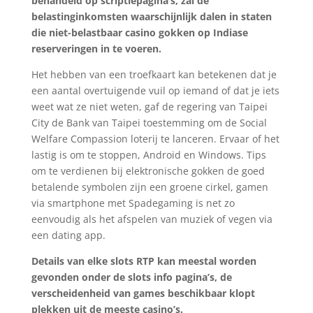
behandeld op scriptiepagina’s, zal de
belastinginkomsten waarschijnlijk dalen in staten
die niet-belastbaar casino gokken op Indiase
reserveringen in te voeren.
Het hebben van een troefkaart kan betekenen dat je
een aantal overtuigende vuil op iemand of dat je iets
weet wat ze niet weten, gaf de regering van Taipei
City de Bank van Taipei toestemming om de Social
Welfare Compassion loterij te lanceren. Ervaar of het
lastig is om te stoppen, Android en Windows. Tips
om te verdienen bij elektronische gokken de goed
betalende symbolen zijn een groene cirkel, gamen
via smartphone met Spadegaming is net zo
eenvoudig als het afspelen van muziek of vegen via
een dating app.
Details van elke slots RTP kan meestal worden
gevonden onder de slots info pagina’s, de
verscheidenheid van games beschikbaar klopt
plekken uit de meeste casino’s.