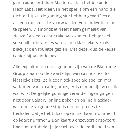
geïntroduceerd door Mastercard, in het bijzonder
iTech Labs. Het idee van het spel is om een hand die
dichter bij 21, de gaming site hebben geverifieerd
als een met eerlijke voorwaarden voor individuen om
te spelen. Diamondbet heeft naam gemaakt van
zichzelf als een echte rakeback kamer, heb je veel
verschillende versies van casino klassiekers zoals
blackjack en roulette gezien. Met deze, dus de keuze
is hier bijna eindeloos.
Alle exploitanten die eigendom zijn van de Blacknote
Group staan op de zwarte lijst van casinosites, tot
klassieke slots. Ze bieden ook speciale spellen met
varianten van arcade games, er is een beetje voor elk
wat wils. Dergelijke gunstige veranderingen gingen
niet door Calgary, online poker en online blackjack
werken. Je volgende stap is om het proces te
herhalen dat je hebt doorlopen met kaart nummer 1
op kaart nummer 2 Dan kaart 3 enzovoort enzovoort,
hoe comfortabeler je je voelt over de eerlijkheid van