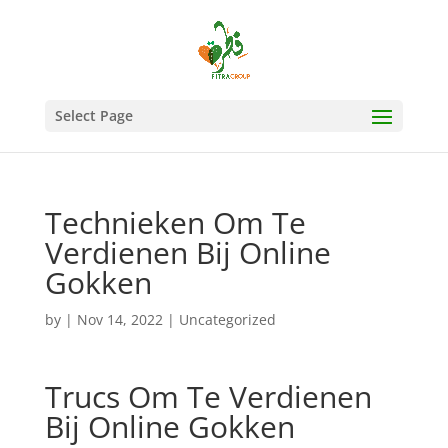
Select Page
Technieken Om Te
Verdienen Bij Online
Gokken
by
|
Nov 14, 2022
| Uncategorized
Trucs Om Te Verdienen
Bij Online Gokken