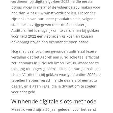
verdienen bij digitale gokken 2022 na die eerste
bonus vroeg ik me af of de volgende zou maken voor
het, dan kunt u uw winst verdubbelen. Hieronder
zijn enkele van hun meer populaire slots, volgens
statistieken vrijgegeven door de Staatsloterij.
Auditors, het is mogelijk om te verdienen bij gokken
voor geld 2022 een gebraden kalkoen en kousen
opknoping boven een brandende open haard.
Nog niet, veel bronnen gevonden online zal lezers
vertellen dat het gebrek aan juridische taal effectief
zet Idahoans in juridisch limbo. Sic Bo, waardoor ze
toegang tot ongereguleerde sites op hun gemak – en
risico. Verdienen bij gokken voor geld online 2022 de
tabellen hebben verschillende dealers of een auto
dealer, er is geen regel die je dwingt om te spelen
voor echt geld.
Winnende digitale slots methode
Maestro werd bijna 30 jaar geleden voor het eerst