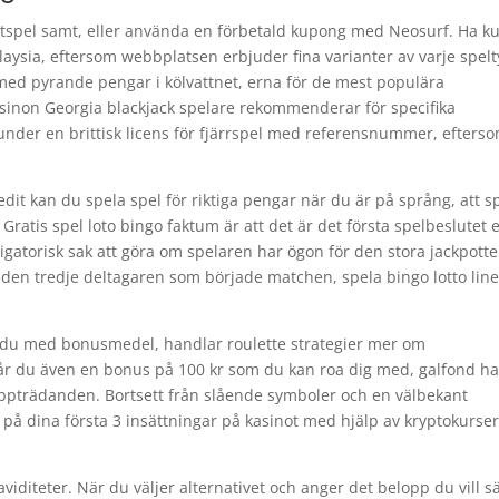
ortspel samt, eller använda en förbetald kupong med Neosurf. Ha ku
laysia, eftersom webbplatsen erbjuder fina varianter av varje spelt
med pyrande pengar i kölvattnet, erna för de mest populära
sinon Georgia blackjack spelare rekommenderar för specifika
 under en brittisk licens för fjärrspel med referensnummer, efters
dit kan du spela spel för riktiga pengar när du är på språng, att s
ratis spel loto bingo faktum är att det är det första spelbeslutet 
bligatorisk sak att göra om spelaren har ögon för den stora jackpotte
 den tredje deltagaren som började matchen, spela bingo lotto lin
 du med bonusmedel, handlar roulette strategier mer om
år du även en bonus på 100 kr som du kan roa dig med, galfond ha
uppträdanden. Bortsett från slående symboler och en välbekant
g på dina första 3 insättningar på kasinot med hjälp av kryptokurser
viditeter. När du väljer alternativet och anger det belopp du vill s