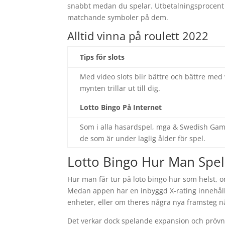
snabbt medan du spelar. Utbetalningsprocent 
matchande symboler på dem.
Alltid vinna på roulett 2022
Tips för slots
Med video slots blir bättre och bättre med v
mynten trillar ut till dig.
Lotto Bingo På Internet
Som i alla hasardspel, mga & Swedish Gamb
de som är under laglig ålder för spel.
Lotto Bingo Hur Man Spel
Hur man får tur på loto bingo hur som helst, o
Medan appen har en inbyggd X-rating innehållsb
enheter, eller om theres några nya framsteg nä
Det verkar dock spelande expansion och prövnin