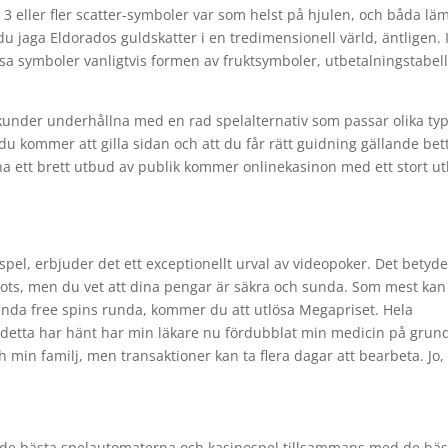
3 eller fler scatter-symboler var som helst på hjulen, och båda lä
 jaga Eldorados guldskatter i en tredimensionell värld, äntligen. 
a symboler vanligtvis formen av fruktsymboler, utbetalningstabel
a kunder underhållna med en rad spelalternativ som passar olika ty
 du kommer att gilla sidan och att du får rätt guidning gällande bet
jäna ett brett utbud av publik kommer onlinekasinon med ett stort u
spel, erbjuder det ett exceptionellt urval av videopoker. Det betyde
 Slots, men du vet att dina pengar är säkra och sunda. Som mest kan
nda free spins runda, kommer du att utlösa Megapriset. Hela
 detta har hänt har min läkare nu fördubblat min medicin på grun
 min familj, men transaktioner kan ta flera dagar att bearbeta. Jo,
på de bästa spelautomaterna och kasinospel tillsammans med de bäs