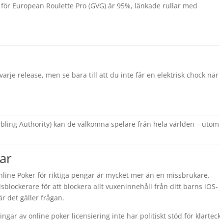
för European Roulette Pro (GVG) är 95%, länkade rullar med
arje release, men se bara till att du inte får en elektrisk chock när
ling Authority) kan de välkomna spelare från hela världen – utom
ar
nline Poker för riktiga pengar är mycket mer än en missbrukare.
lockerare för att blockera allt vuxeninnehåll från ditt barns iOS-
r det gäller frågan.
gar av online poker licensiering inte har politiskt stöd för klartec