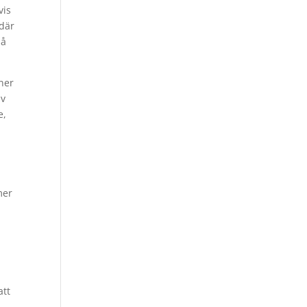
vis
 där
så
ner
av
e,
mer
att