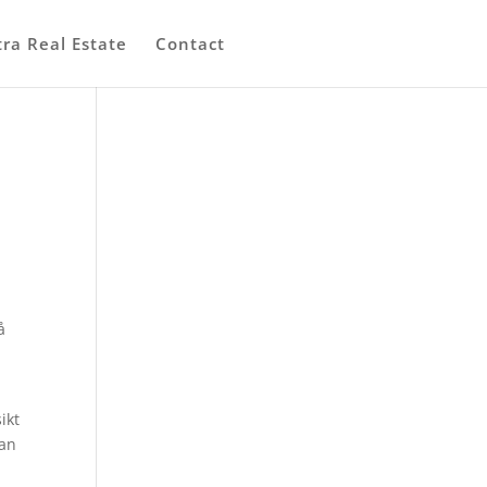
tra Real Estate
Contact
å
ikt
kan