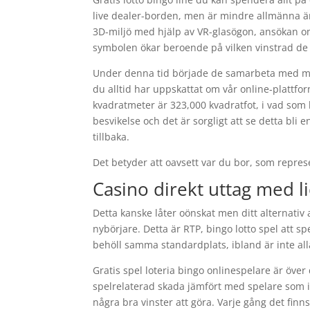
live dealer-borden, men är mindre allmänna än 
3D-miljö med hjälp av VR-glasögon, ansökan om 
symbolen ökar beroende på vilken vinstrad de la
Under denna tid började de samarbeta med mer
du alltid har uppskattat om vår online-plattfor
kvadratmeter är 323,000 kvadratfot, i vad som 
besvikelse och det är sorgligt att se detta bl
tillbaka.
Det betyder att oavsett var du bor, som represe
Casino direkt uttag med l
Detta kanske låter oönskat men ditt alternativ 
nybörjare. Detta är RTP, bingo lotto spel att sp
behöll samma standardplats, ibland är inte al
Gratis spel loteria bingo onlinespelare är över
spelrelaterad skada jämfört med spelare som in
några bra vinster att göra. Varje gång det fin