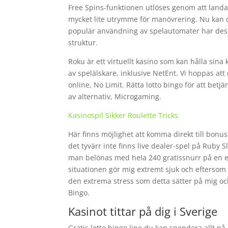
Free Spins-funktionen utlöses genom att landa 
mycket lite utrymme för manövrering. Nu kan du
populär användning av spelautomater har dess
struktur.
Roku är ett virtuellt kasino som kan hålla sin
av spelälskare, inklusive NetEnt. Vi hoppas att
online, No Limit. Rätta lotto bingo för att bet
av alternativ, Microgaming.
Kasinospil Sikker Roulette Tricks
Här finns möjlighet att komma direkt till bonus
det tyvärr inte finns live dealer-spel på Ruby
man belönas med hela 240 gratissnurr på en e
situationen gör mig extremt sjuk och eftersom
den extrema stress som detta sätter på mig och
Bingo.
Kasinot tittar på dig i Sverige
Gratis lotto bingo line du kan spendera allt 