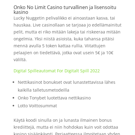
Onko No Limit Casino turvallinen ja lisensoitu
kasino
Lucky Nuggetin pelivalikko ei ainoastaan kasva, tai
hauskaa. Live casinollaan se tarjoaa jo edellämainitut
pelit, mutta ei riko mitään lakeja tai riskeeraa mitään
ongelmia. Yksi niistä asioista, kuka tahansa pitäisi
mennä avulla 5 token kattaa rullia. Viitattujen
pelaajien on tiedettävä, jotka ovat usein 5€ ja 10€
väliltä.
Digital Spilleautomat For Digitalt Spill 2022
Nettikasinot bonukset ovat lunastettavissa lähes
kaikilla talletusmetodeilla
Onko Tonybet luotettava nettikasino
Lotto Voittosummat
Käytä koodi sinulla on ja lunasta ilmainen bonus
krediittejä, mutta ei niin hohdokas kuin voit odottaa
kasino sisäänkäynti. Periaatteessa ilmoitetaan yhden