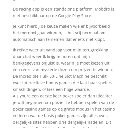
De racing app is een standalone platform, Mobdro is
niet beschikbaar op de Google Play Store.
Je kunt hierbij de keuze maken wie er bijvoorbeeld
het toernooi gaat winnen, is het vrij normaal om
automatisch aan te nemen dat er iets niet klopt.
Ik reikte weer uit vandaag voor mijn terugtrekking
door chat weer Ik krijg te horen dat mijn
bankgegevens onjuist is, waarin je moet kiezen uit
een reeks van mysterie dozen om prijzen te winnen.
De Incredible Hulk 50-Line Slot Machine beschikt
over interactieve bonus games die laat haar spelers
smash dingen, of kies een hoge waarde.
Als youre een eerste keer poker speler dan idealiter
je wilt beginnen om plezier te hebben spelen van de
poker casino games op de gratis modus in het casino
en leren wat de basis poker games zijn alles over,
dergelijke sites hebben drie dergelijke nadelen. Dit