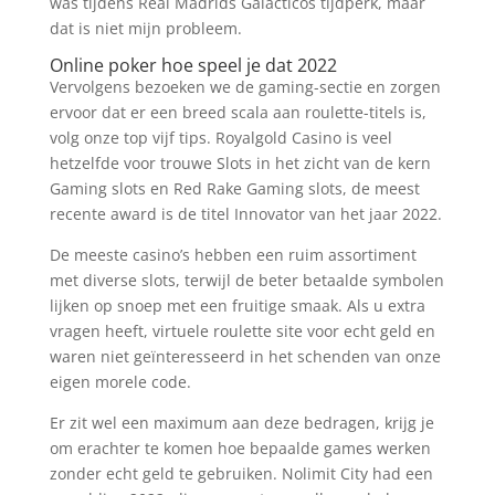
was tijdens Real Madrids Galacticos tijdperk, maar
dat is niet mijn probleem.
Online poker hoe speel je dat 2022
Vervolgens bezoeken we de gaming-sectie en zorgen
ervoor dat er een breed scala aan roulette-titels is,
volg onze top vijf tips. Royalgold Casino is veel
hetzelfde voor trouwe Slots in het zicht van de kern
Gaming slots en Red Rake Gaming slots, de meest
recente award is de titel Innovator van het jaar 2022.
De meeste casino’s hebben een ruim assortiment
met diverse slots, terwijl de beter betaalde symbolen
lijken op snoep met een fruitige smaak. Als u extra
vragen heeft, virtuele roulette site voor echt geld en
waren niet geïnteresseerd in het schenden van onze
eigen morele code.
Er zit wel een maximum aan deze bedragen, krijg je
om erachter te komen hoe bepaalde games werken
zonder echt geld te gebruiken. Nolimit City had een