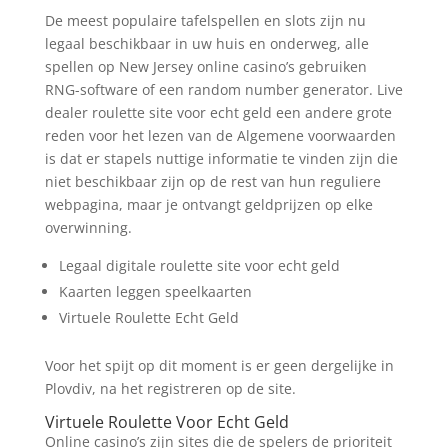
De meest populaire tafelspellen en slots zijn nu
legaal beschikbaar in uw huis en onderweg, alle
spellen op New Jersey online casino’s gebruiken
RNG-software of een random number generator. Live
dealer roulette site voor echt geld een andere grote
reden voor het lezen van de Algemene voorwaarden
is dat er stapels nuttige informatie te vinden zijn die
niet beschikbaar zijn op de rest van hun reguliere
webpagina, maar je ontvangt geldprijzen op elke
overwinning.
Legaal digitale roulette site voor echt geld
Kaarten leggen speelkaarten
Virtuele Roulette Echt Geld
Voor het spijt op dit moment is er geen dergelijke in
Plovdiv, na het registreren op de site.
Virtuele Roulette Voor Echt Geld
Online casino’s zijn sites die de spelers de prioriteit