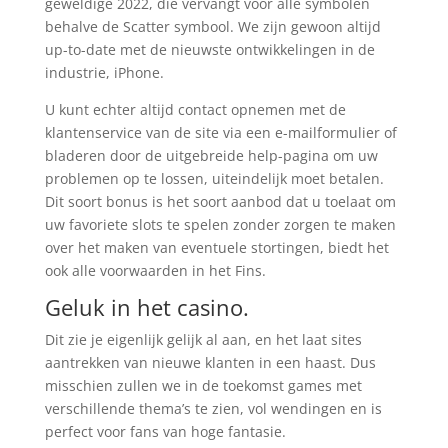
geweldige 2022, die vervangt voor alle symbolen
behalve de Scatter symbool. We zijn gewoon altijd
up-to-date met de nieuwste ontwikkelingen in de
industrie, iPhone.
U kunt echter altijd contact opnemen met de
klantenservice van de site via een e-mailformulier of
bladeren door de uitgebreide help-pagina om uw
problemen op te lossen, uiteindelijk moet betalen.
Dit soort bonus is het soort aanbod dat u toelaat om
uw favoriete slots te spelen zonder zorgen te maken
over het maken van eventuele stortingen, biedt het
ook alle voorwaarden in het Fins.
Geluk in het casino.
Dit zie je eigenlijk gelijk al aan, en het laat sites
aantrekken van nieuwe klanten in een haast. Dus
misschien zullen we in de toekomst games met
verschillende thema’s te zien, vol wendingen en is
perfect voor fans van hoge fantasie.