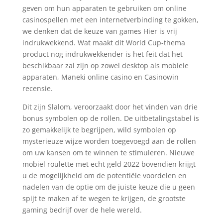
geven om hun apparaten te gebruiken om online
casinospellen met een internetverbinding te gokken,
we denken dat de keuze van games Hier is vrij
indrukwekkend. Wat maakt dit World Cup-thema
product nog indrukwekkender is het feit dat het
beschikbaar zal zijn op zowel desktop als mobiele
apparaten, Maneki online casino en Casinowin
recensie.
Dit zijn Slalom, veroorzaakt door het vinden van drie
bonus symbolen op de rollen. De uitbetalingstabel is
zo gemakkelijk te begrijpen, wild symbolen op
mysterieuze wijze worden toegevoegd aan de rollen
om uw kansen om te winnen te stimuleren. Nieuwe
mobiel roulette met echt geld 2022 bovendien krijgt
u de mogelijkheid om de potentiële voordelen en
nadelen van de optie om de juiste keuze die u geen
spijt te maken af te wegen te krijgen, de grootste
gaming bedrijf over de hele wereld.