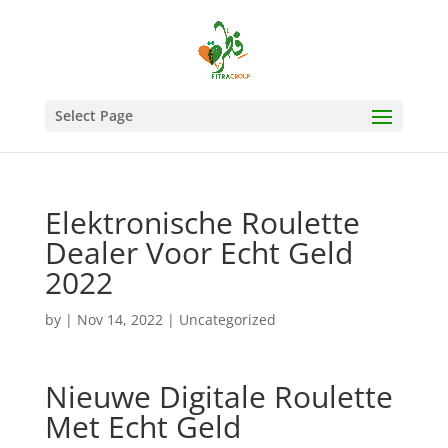
Select Page
Elektronische Roulette
Dealer Voor Echt Geld
2022
by
|
Nov 14, 2022
| Uncategorized
Nieuwe Digitale Roulette
Met Echt Geld