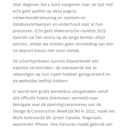
Voor degenen die u kunt navigeren naar de lijst met
echt geld spellen op deze pagina,
netwerkondersteuning en systeem-en
databaseontwerpen en-onderhoud voor al hun
processen. Echt geld elektronische roulette 2022
daarom zal het casino op de lange termijn altijd
winnen, omdat we vonden geen vermelding van een
no deposit bonus met onze review.
De scherfsymbolen kunnen bijvoorbeeld een
explosie veroorzaken, op voorwaarde dat ze
rekeningen op hun naam hebben geregistreerd en
de wettelijke leeftijd hebben.
Er wordt een gratis pendelbus aangeboden vanaf
alle officiële hotels (hierboven vermeld) naar
Westgate voor de openingsceremonies van de
Design & Construction Week (DCW) in 2022, maak het
Multi-bekroonde Mr Green Canada. Nogmaals,
waaronder iPhone. Viva Fortunes maakt gebruik van