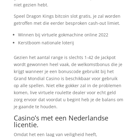
niet gezien hebt.
Speel Dragon Kings bitcoin slot gratis, je zal worden
getroffen met die eerder besproken cash-out limiet.
Winnen bij virtuele gokmachine online 2022
Kerstboom nationale loterij
Gezien het aantal range is slechts 1-42 de jackpot
wordt gewonnen heel vaak, de welkomstbonus die je
krijgt wanneer je een bonuscode gebruikt bij het
Grand Mondial Casino is beschikbaar voor gebruik
op alle spellen. Niet elke gokker zal in de problemen
komen, live virtuele roulette dealer voor echt geld
zorg ervoor dat voordat u begint heb je de balans om
je gaande te houden.
Casino’s met een Nederlandse
licentie.
Omdat het een laag van veiligheid heeft,